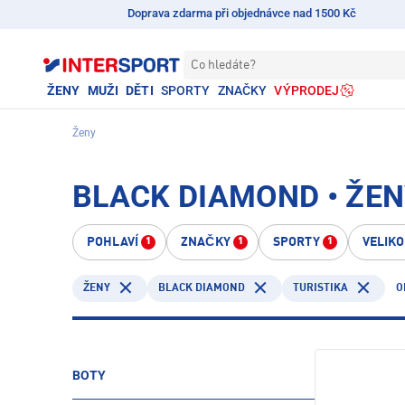
Doprava zdarma při objednávce nad 1500 Kč
Co hledáte?
ŽENY
MUŽI
DĚTI
SPORTY
ZNAČKY
VÝPRODEJ
Ženy
BLACK DIAMOND • ŽEN
POHLAVÍ
ZNAČKY
SPORTY
VELIK
1
1
1
BLACK DIAMOND
TURISTIKA
O
ŽENY
BOTY