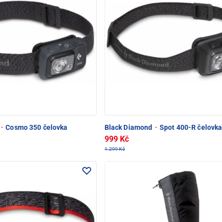
·
Cosmo 350 čelovka
Black Diamond
·
Spot 400-R čelovk
999 Kč
1.299 Kč