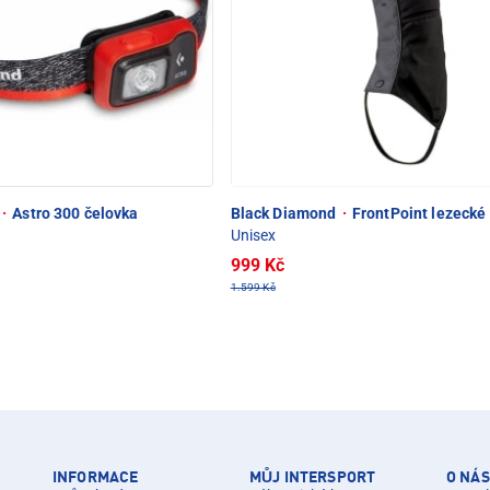
·
Astro 300 čelovka
Black Diamond
·
FrontPoint lezeck
Unisex
999 Kč
1.599 Kč
INFORMACE
MŮJ INTERSPORT
O NÁS