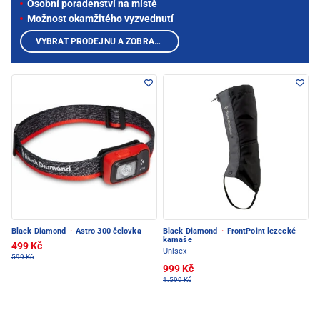
Osobní poradenství na místě
Možnost okamžitého vyzvednutí
VYBRAT PRODEJNU A ZOBRAZIT PRODUKTY
Black Diamond
·
Astro 300 čelovka
Black Diamond
·
FrontPoint lezecké
kamaše
499 Kč
Unisex
599 Kč
999 Kč
1.599 Kč