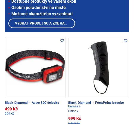
Dostupné produkty ve vašem okolí
Osobní poradenství na místě
Možnost okamžitého vyzvednutí
VYBRAT PRODEJNU A ZOBRAZIT PRODUKTY
Black Diamond
·
Astro 300 čelovka
Black Diamond
·
FrontPoint lezecké
kamaše
499 Kč
Unisex
599 Kč
999 Kč
1.599 Kč