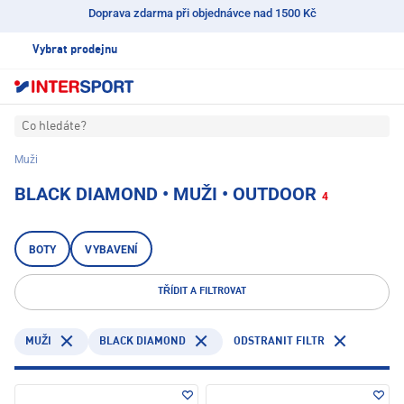
Doprava zdarma při objednávce nad 1500 Kč
Vybrat prodejnu
Co hledáte?
Muži
BLACK DIAMOND • MUŽI • OUTDOOR
4
BOTY
VYBAVENÍ
TŘÍDIT A FILTROVAT
BLACK DIAMOND
ODSTRANIT FILTR
MUŽI