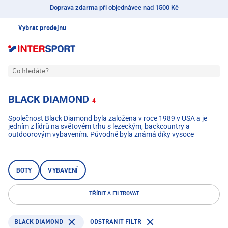
Doprava zdarma při objednávce nad 1500 Kč
Vybrat prodejnu
Co hledáte?
BLACK DIAMOND
4
Společnost Black Diamond byla založena v roce 1989 v USA a je
jedním z lídrů na světovém trhu s lezeckým, backcountry a
outdoorovým vybavením. Původně byla známá díky vysoce
kvalitním karabinám a horolezeckým skobám, avšak v průběhu let
společnost Black Diamond rozšířila své portfolio o lyže, hole,
čelovky, vybavení pro jištění na sněhu, oblečení a lezeckou obuv.
BOTY
VYBAVENÍ
TŘÍDIT A FILTROVAT
BLACK DIAMOND
ODSTRANIT FILTR