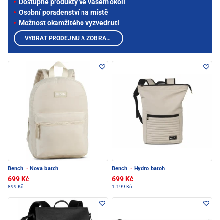
Dostupné produkty ve vašem okolí
Osobní poradenství na místě
Možnost okamžitého vyzvednutí
VYBRAT PRODEJNU A ZOBRAZIT PRODUKTY
Bench
·
Nova batoh
Bench
·
Hydro batoh
699 Kč
699 Kč
899 Kč
1.199 Kč