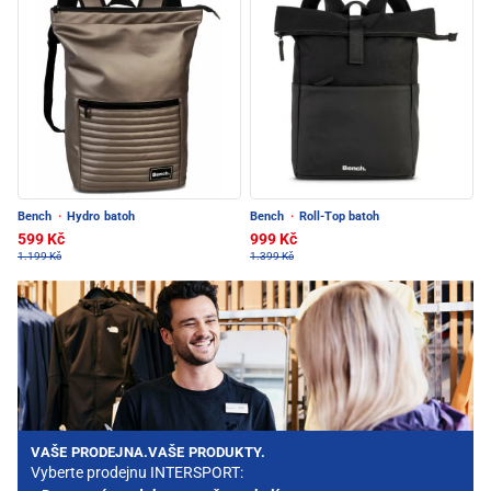
Bench
·
Hydro batoh
Bench
·
Roll-Top batoh
599 Kč
999 Kč
1.199 Kč
1.399 Kč
VAŠE PRODEJNA.VAŠE PRODUKTY.
Vyberte prodejnu INTERSPORT: