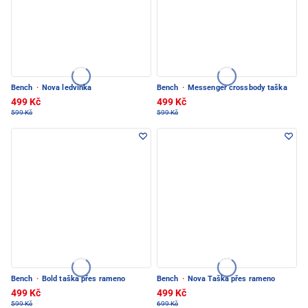
Bench
·
Nova ledvinka
Bench
·
Messenger crossbody taška
499 Kč
499 Kč
599 Kč
599 Kč
Bench
·
Bold taška přes rameno
Bench
·
Nova Taška přes rameno
499 Kč
499 Kč
599 Kč
699 Kč