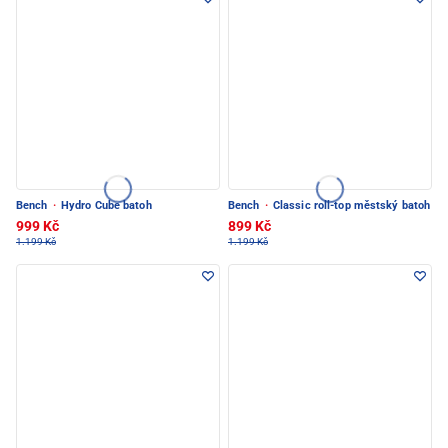
Bench
·
Hydro Cube batoh
Bench
·
Classic roll-top městský batoh
999 Kč
899 Kč
1.199 Kč
1.199 Kč