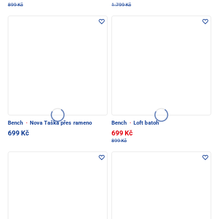
899 Kč
1.799 Kč
Bench
·
Nova Taška přes rameno
Bench
·
Loft batoh
699 Kč
699 Kč
899 Kč