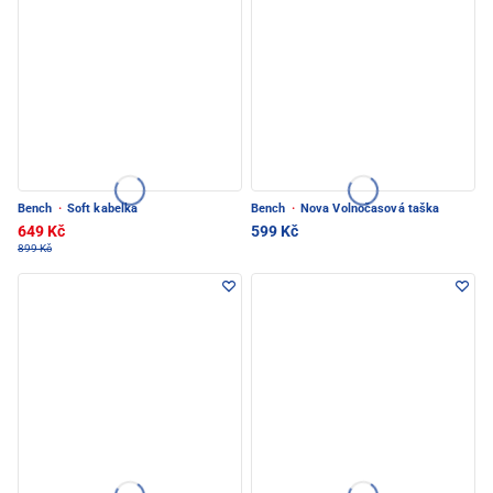
Bench
·
Soft kabelka
Bench
·
Nova Volnočasová taška
649 Kč
599 Kč
899 Kč