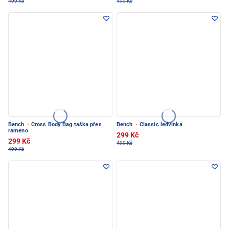
499 Kč
499 Kč
Bench
·
Cross Body Bag taška přes
Bench
·
Classic ledvinka
rameno
299 Kč
299 Kč
499 Kč
499 Kč