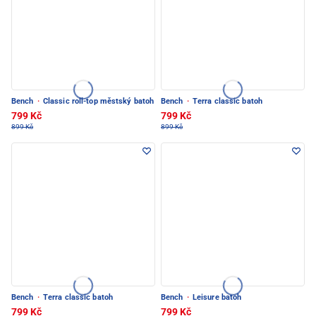
Bench
·
Classic roll-top městský batoh
Bench
·
Terra classic batoh
799 Kč
799 Kč
899 Kč
899 Kč
Bench
·
Terra classic batoh
Bench
·
Leisure batoh
799 Kč
799 Kč