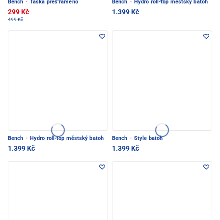
Bench
·
Taška přes rameno
Bench
·
Hydro roll-top městský batoh
299 Kč
1.399 Kč
499 Kč
Bench
·
Hydro roll-top městský batoh
Bench
·
Style batoh
1.399 Kč
1.399 Kč