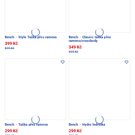
Bench
·
Style Taška přes rameno
Bench
·
Classic taška přes
rameno/crossbody
399 Kč
349 Kč
699 Kč
599 Kč
Bench
·
Taška přes rameno
Bench
·
Hydro ledvinka
299 Kč
299 Kč