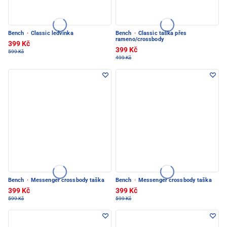
Bench
·
Classic ledvinka
Bench
·
Classic taška přes
rameno/crossbody
399 Kč
399 Kč
599 Kč
499 Kč
Bench
·
Messenger crossbody taška
Bench
·
Messenger crossbody taška
399 Kč
399 Kč
599 Kč
599 Kč