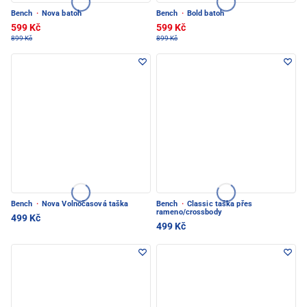
Bench
·
Nova batoh
Bench
·
Bold batoh
599 Kč
599 Kč
899 Kč
899 Kč
Bench
·
Nova Volnočasová taška
Bench
·
Classic taška přes
rameno/crossbody
499 Kč
499 Kč