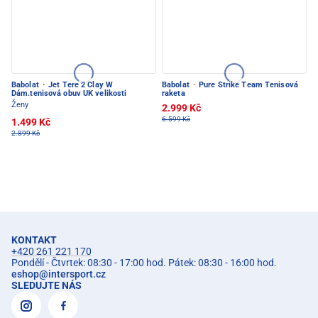
Babolat
·
Jet Tere 2 Clay W
Babolat
·
Pure Strike Team Tenisová
Dám.tenisová obuv UK velikosti
raketa
Ženy
2.999 Kč
6.599 Kč
1.499 Kč
2.899 Kč
KONTAKT
+420 261 221 170
Pondělí - Čtvrtek: 08:30 - 17:00 hod. Pátek: 08:30 - 16:00 hod.
eshop
@
intersport.cz
SLEDUJTE NÁS