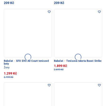
209 Kč
209 Kč
Babolat
·
SFX EVO All Court tenisové
Babolat
·
Tenisová raketa Boost Strike
boty
1.899 Kč
Ženy
2.699 Kč
1.299 Kč
2.499 Kč