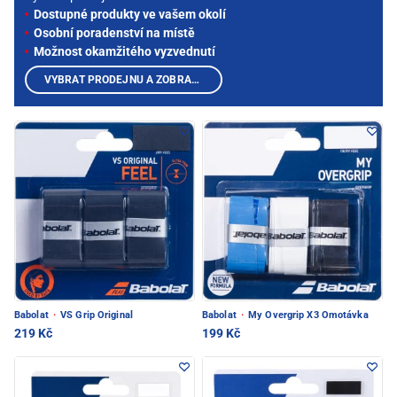
Dostupné produkty ve vašem okolí
Osobní poradenství na místě
Možnost okamžitého vyzvednutí
VYBRAT PRODEJNU A ZOBRAZIT PRODUKTY
Babolat
·
VS Grip Original
Babolat
·
My Overgrip X3 Omotávka
219 Kč
199 Kč