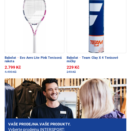
Babolat
·
Evo Aero Lite Pink Tenisová
Babolat
·
Team Clay X 4 Tenisové
raketa
míčky
2.799 Kč
229 Kč
4.499 Kč
249 Kč
VAŠE PRODEJNA.VAŠE PRODUKTY.
Vyberte prodejnu INTERSPORT: