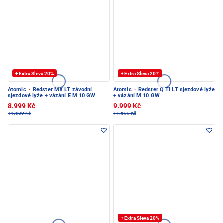
+ Extra Sleva 20%
+ Extra Sleva 20%
Atomic
·
Redster MX LT závodní
Atomic
·
Redster Q TI LT sjezdové lyže
sjezdové lyže + vázání E M 10 GW
+ vázání M 10 GW
8.999 Kč
9.999 Kč
14.689 Kč
11.699 Kč
+ Extra Sleva 20%