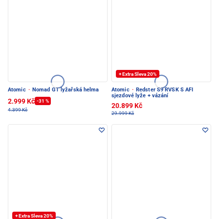
+ Extra Sleva 20%
Atomic
·
Nomad GT lyžařská helma
Atomic
·
Redster S9 RVSK S AFI
sjezdové lyže + vázání
2.999 Kč
-31 %
20.899 Kč
4.399 Kč
29.999 Kč
+ Extra Sleva 20%