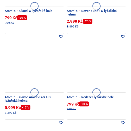
Atomic
·
Cloud W lyžařské hole
Atomic
·
Revent Lite+ X lyžařská
helma
799 Kč
-20 %
2.999 Kč
-23 %
999 Kč
3.899 Kč
Atomic
·
Savor Amid Visor HD
Atomic
·
Redster lyžařské hole
lyžařská helma
799 Kč
-20 %
5.999 Kč
-17 %
999 Kč
7.299 Kč