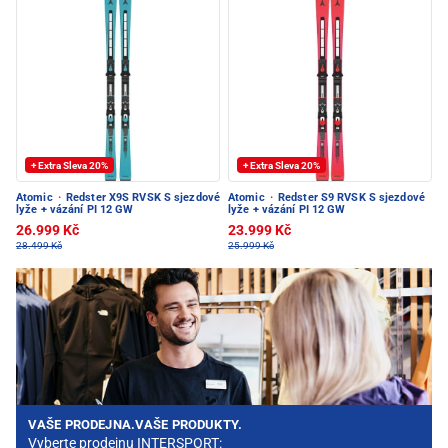
+ Extra Sleva 20%
+ Extra Sleva 20%
Atomic
·
Redster X9S RVSK S sjezdové
Atomic
·
Redster S9 RVSK S sjezdové
lyže + vázání PI 12 GW
lyže + vázání PI 12 GW
26.999 Kč
23.999 Kč
28.499 Kč
25.999 Kč
VAŠE PRODEJNA.VAŠE PRODUKTY.
Vyberte prodejnu INTERSPORT: