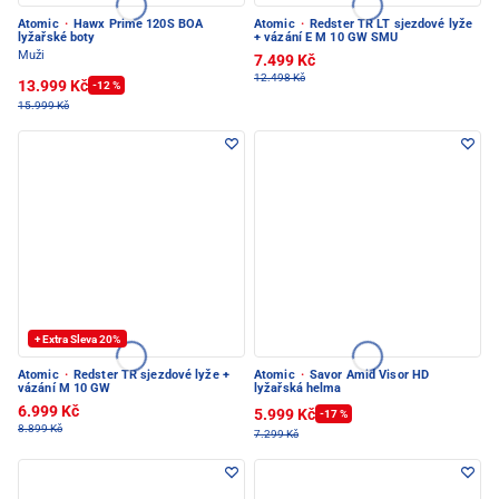
Atomic
·
Hawx Prime 120S BOA
Atomic
·
Redster TR LT sjezdové lyže
lyžařské boty
+ vázání E M 10 GW SMU
Muži
7.499 Kč
12.498 Kč
13.999 Kč
-12 %
15.999 Kč
+ Extra Sleva 20%
Atomic
·
Redster TR sjezdové lyže +
Atomic
·
Savor Amid Visor HD
vázání M 10 GW
lyžařská helma
6.999 Kč
5.999 Kč
-17 %
8.899 Kč
7.299 Kč