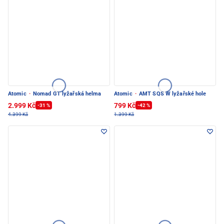
Atomic
·
Nomad GT lyžařská helma
Atomic
·
AMT SQS W lyžařské hole
2.999 Kč
799 Kč
-31 %
-42 %
4.399 Kč
1.399 Kč