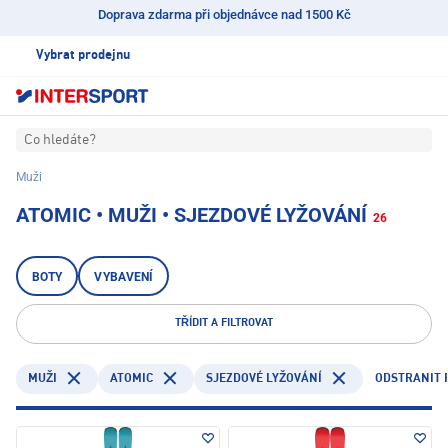
Doprava zdarma při objednávce nad 1500 Kč
Vybrat prodejnu
Co hledáte?
Muži
ATOMIC • MUŽI • SJEZDOVÉ LYŽOVÁNÍ
26
BOTY
VYBAVENÍ
TŘÍDIT A FILTROVAT
ATOMIC
ODSTRANIT 
MUŽI
SJEZDOVÉ LYŽOVÁNÍ