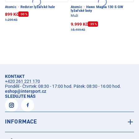
Atomic
·
Redster lyžařské hole
Atomic
·
Hawx Magna 130 S GW
lyžařské boty
899 Kč
-30 %
Muži
1.299 Kč
9.999 Kč
-35 %
15.499 Kč
KONTAKT
+420 261 221 170
Pondělí - Čtvrtek: 08:30 - 17:00 hod. Pátek: 08:30 - 16:00 hod.
eshop
@
intersport.cz
SLEDUJTE NÁS
INFORMACE