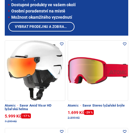
Dostupné produkty ve vašem okolí
Osobní poradenství na místě
Možnost okamžitého vyzvednutí
VYBRAT PRODEJNU A ZOBRAZIT PRODUKTY
Atomic
·
Savor Amid Visor HD
Atomic
·
Savor Stereo lyžařské brýle
lyžařská helma
1.699 Kč
-29 %
5.999 Kč
-17 %
2.399 Kč
7.299 Kč