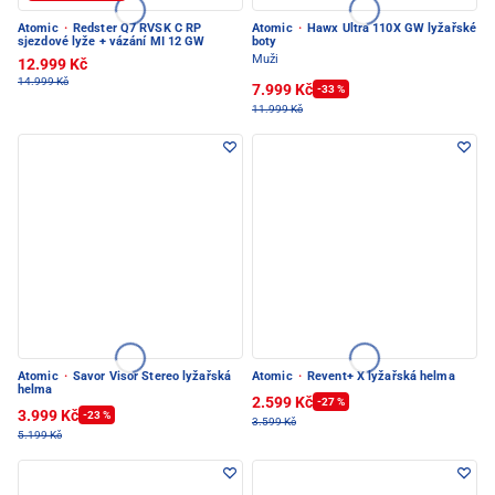
Atomic
·
Redster Q7 RVSK C RP
Atomic
·
Hawx Ultra 110X GW lyžařské
sjezdové lyže + vázání MI 12 GW
boty
Muži
12.999 Kč
14.999 Kč
7.999 Kč
-33 %
11.999 Kč
Atomic
·
Savor Visor Stereo lyžařská
Atomic
·
Revent+ X lyžařská helma
helma
2.599 Kč
-27 %
3.999 Kč
-23 %
3.599 Kč
5.199 Kč