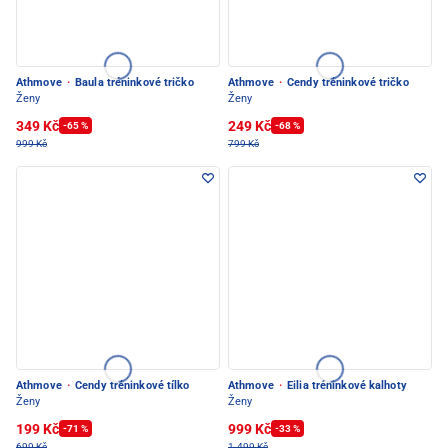
Athmove
·
Baula tréninkové tričko
Athmove
·
Cendy tréninkové tričko
Ženy
Ženy
349 Kč
249 Kč
-65 %
-68 %
999 Kč
799 Kč
Athmove
·
Cendy tréninkové tílko
Athmove
·
Eilia tréninkové kalhoty
Ženy
Ženy
199 Kč
999 Kč
-71 %
-33 %
699 Kč
1.499 Kč