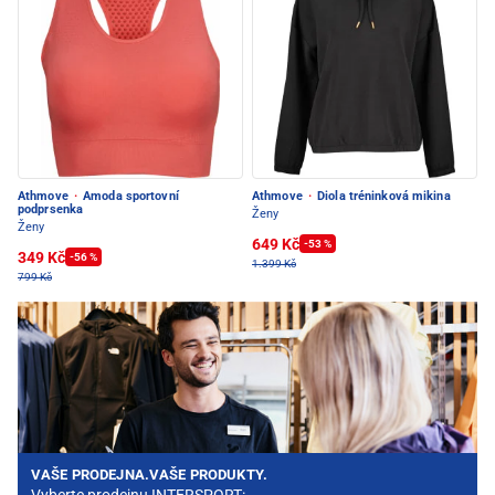
Athmove
·
Amoda sportovní
Athmove
·
Diola tréninková mikina
podprsenka
Ženy
Ženy
649 Kč
-53 %
349 Kč
-56 %
1.399 Kč
799 Kč
VAŠE PRODEJNA.VAŠE PRODUKTY.