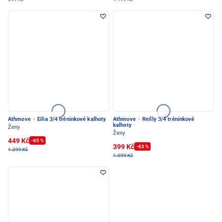
Athmove
·
Eilia 3/4 tréninkové kalhoty
Athmove
·
Reilly 3/4 tréninkové
kalhoty
Ženy
Ženy
449 Kč
-65 %
399 Kč
-63 %
1.299 Kč
1.099 Kč