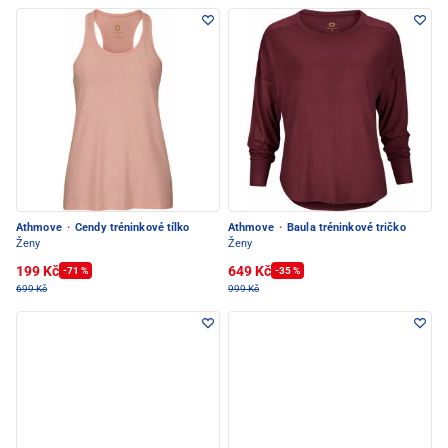
Athmove
·
Cendy tréninkové tílko
Athmove
·
Baula tréninkové tričko
Ženy
Ženy
199 Kč
649 Kč
-71 %
-35 %
699 Kč
999 Kč