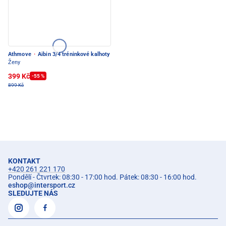
Athmove
·
Aibin 3/4 tréninkové kalhoty
Ženy
399 Kč
-55 %
899 Kč
KONTAKT
+420 261 221 170
Pondělí - Čtvrtek: 08:30 - 17:00 hod. Pátek: 08:30 - 16:00 hod.
eshop
@
intersport.cz
SLEDUJTE NÁS