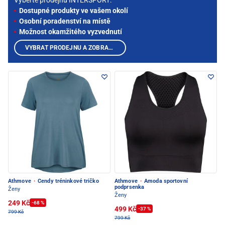
Vyberte prodejnu INTERSPORT:
Dostupné produkty ve vašem okolí
Osobní poradenství na místě
Možnost okamžitého vyzvednutí
VYBRAT PRODEJNU A ZOBRAZIT PRODUKTY
Athmove
·
Cendy tréninkové tričko
Athmove
·
Amoda sportovní
podprsenka
Ženy
Ženy
249 Kč
-68 %
499 Kč
-37 %
799 Kč
799 Kč