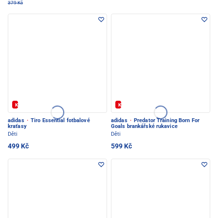
379 Kč
Kód: FOTBAL20
Kód: FOTBAL20
adidas
·
Tiro Essential fotbalové
adidas
·
Predator Training Born For
kraťasy
Goals brankářské rukavice
Děti
Děti
499 Kč
599 Kč