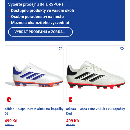
Vyberte prodejnu INTERSPORT:
Dostupné produkty ve vašem okolí
Osobní poradenství na místě
Možnost okamžitého vyzvednutí
VYBRAT PRODEJNU A ZOBRAZIT PRODUKTY
Kód: FOTBAL20
Kód: FOTBAL20
adidas
·
Copa Pure 2 Club FxG kopačky
adidas
·
Copa Pure 2 Club FxG kopačky
Děti
Děti
499 Kč
499 Kč
799 Kč
799 Kč