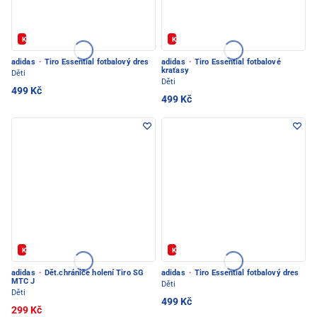
Kód: FOTBAL20
Kód: FOTBAL20
adidas
·
Tiro Essential fotbalový dres
adidas
·
Tiro Essential fotbalové
kraťasy
Děti
Děti
499 Kč
499 Kč
Kód: FOTBAL20
Kód: FOTBAL20
adidas
·
Dět.chrániče holení Tiro SG
adidas
·
Tiro Essential fotbalový dres
MTC J
Děti
Děti
499 Kč
299 Kč