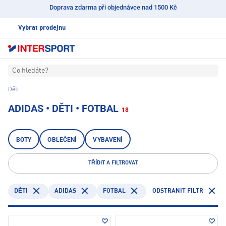
Doprava zdarma při objednávce nad 1500 Kč
Vybrat prodejnu
Co hledáte?
Děti
ADIDAS • DĚTI • FOTBAL
18
BOTY
OBLEČENÍ
VYBAVENÍ
TŘÍDIT A FILTROVAT
ADIDAS
FOTBAL
ODSTRANIT FILTR
DĚTI