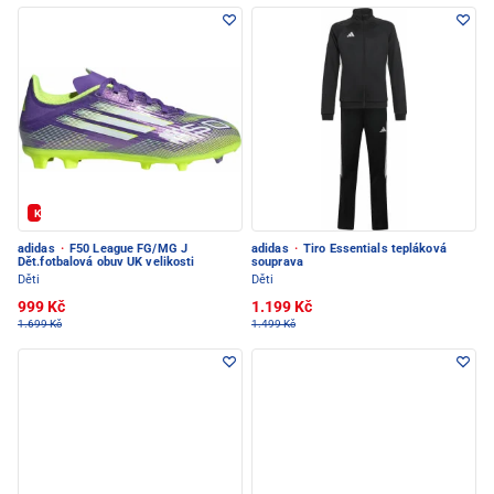
Kód: FOTBAL20
adidas
·
F50 League FG/MG J
adidas
·
Tiro Essentials tepláková
Dět.fotbalová obuv UK velikosti
souprava
Děti
Děti
999 Kč
1.199 Kč
1.699 Kč
1.499 Kč