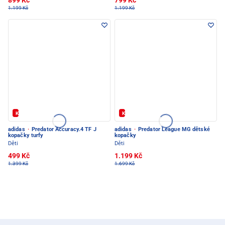
899 Kč
799 Kč
1.199 Kč
1.199 Kč
Kód: FOTBAL20
Kód: FOTBAL20
adidas
·
Predator Accuracy.4 TF J
adidas
·
Predator League MG dětské
kopačky turfy
kopačky
Děti
Děti
499 Kč
1.199 Kč
1.399 Kč
1.699 Kč