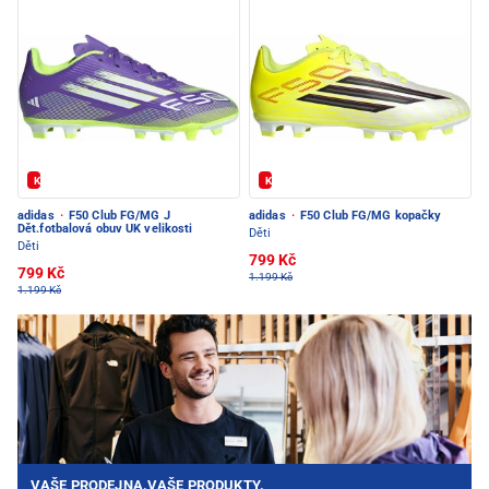
Kód: FOTBAL20
Kód: FOTBAL20
adidas
·
F50 Club FG/MG J
adidas
·
F50 Club FG/MG kopačky
Dět.fotbalová obuv UK velikosti
Děti
Děti
799 Kč
799 Kč
1.199 Kč
1.199 Kč
VAŠE PRODEJNA.VAŠE PRODUKTY.