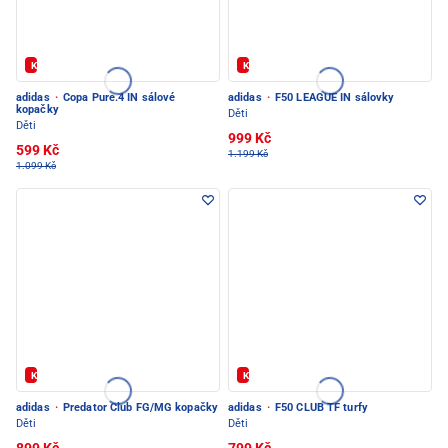
Kód: FOTBAL20
Kód: FOTBAL20
adidas
·
Copa Pure.4 IN sálové
adidas
·
F50 LEAGUE IN sálovky
kopačky
Děti
Děti
999 Kč
599 Kč
1.199 Kč
1.099 Kč
Kód: FOTBAL20
Kód: FOTBAL20
adidas
·
Predator Club FG/MG kopačky
adidas
·
F50 CLUB TF turfy
Děti
Děti