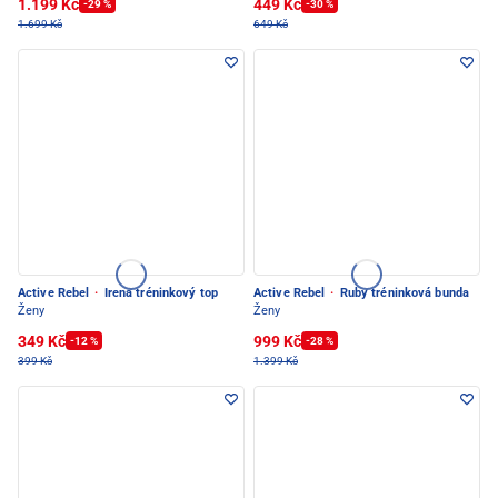
1.199 Kč
449 Kč
-29 %
-30 %
1.699 Kč
649 Kč
Active Rebel
·
Irena tréninkový top
Active Rebel
·
Ruby tréninková bunda
Ženy
Ženy
349 Kč
999 Kč
-12 %
-28 %
399 Kč
1.399 Kč