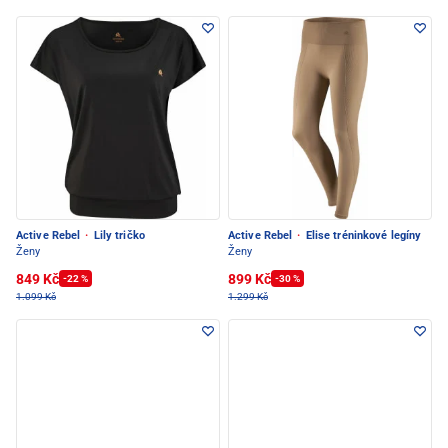
Active Rebel
·
Lily tričko
Active Rebel
·
Elise tréninkové legíny
Ženy
Ženy
849 Kč
899 Kč
-22 %
-30 %
1.099 Kč
1.299 Kč