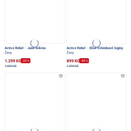
Active Rebel
·
Jane mikina
Active Rebel
·
Elise tréninkové legíny
Ženy
Ženy
1.299 Kč
899 Kč
-23 %
-30 %
1.699 Kč
1.299 Kč