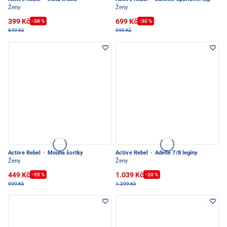
Ženy
Ženy
399 Kč
699 Kč
-38 %
-30 %
649 Kč
999 Kč
Active Rebel
·
Mouna šortky
Active Rebel
·
Adelle 7/8 legíny
Ženy
Ženy
449 Kč
1.039 Kč
-55 %
-20 %
999 Kč
1.299 Kč