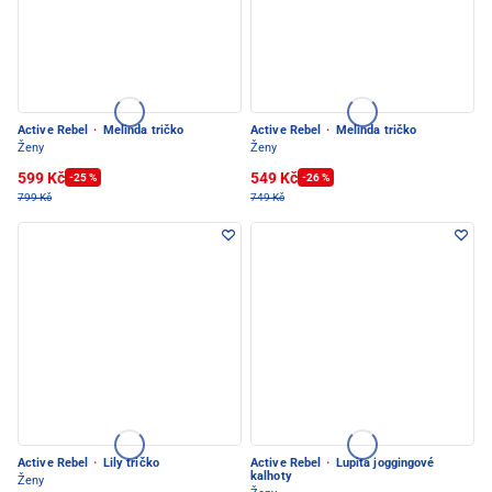
Active Rebel
·
Melinda tričko
Active Rebel
·
Melinda tričko
Ženy
Ženy
599 Kč
549 Kč
-25 %
-26 %
799 Kč
749 Kč
Active Rebel
·
Lily tričko
Active Rebel
·
Lupita joggingové
kalhoty
Ženy