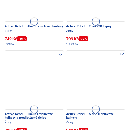
Active Rebel
·
Aline tréninkové kraťasy
Active Rebel
·
Erika 7/8 legíny
Ženy
Ženy
749 Kč
799 Kč
-16 %
-33 %
899 Kč
1.199 Kč
Active Rebel
·
Thalia tréninkové
Active Rebel
·
Marie tréninkové
kalhoty v prodloužené délce
kalhoty
Ženy
Ženy