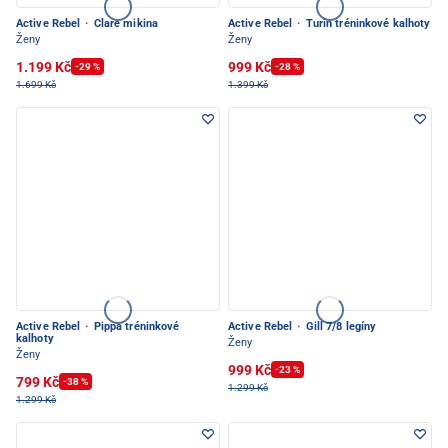
Active Rebel
·
Clare mikina
Active Rebel
·
Turin tréninkové kalhoty
Ženy
Ženy
1.199 Kč
999 Kč
-29 %
-28 %
1.699 Kč
1.399 Kč
Active Rebel
·
Pippa tréninkové
Active Rebel
·
Gill 7/8 legíny
kalhoty
Ženy
Ženy
999 Kč
-23 %
799 Kč
-38 %
1.299 Kč
1.299 Kč