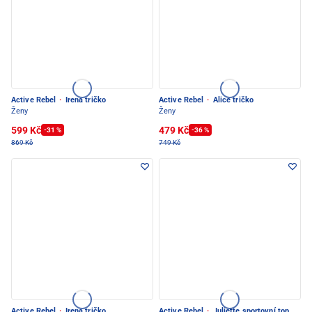
Active Rebel
·
Irena tričko
Active Rebel
·
Alice tričko
Ženy
Ženy
599 Kč
479 Kč
-31 %
-36 %
869 Kč
749 Kč
Active Rebel
·
Irena tričko
Active Rebel
·
Juliette sportovní top