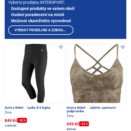
Vyberte prodejnu INTERSPORT:
Dostupné produkty ve vašem okolí
Osobní poradenství na místě
Možnost okamžitého vyzvednutí
VYBRAT PRODEJNU A ZOBRAZIT PRODUKTY
Active Rebel
·
Lydia 3/4 legíny
Active Rebel
·
Juliette sportovní
podprsenka
Ženy
Ženy
849 Kč
-22 %
699 Kč
-22 %
1.099 Kč
899 Kč