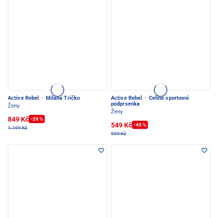
Active Rebel
·
Milana Tričko
Active Rebel
·
Celine sportovní
podprsenka
Ženy
Ženy
849 Kč
-29 %
549 Kč
-45 %
1.199 Kč
999 Kč