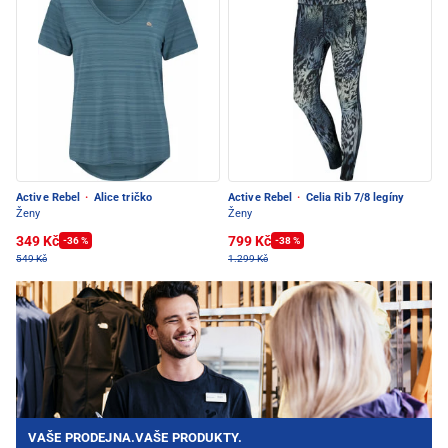
Active Rebel
·
Alice tričko
Active Rebel
·
Celia Rib 7/8 legíny
Ženy
Ženy
349 Kč
799 Kč
-36 %
-38 %
549 Kč
1.299 Kč
VAŠE PRODEJNA.VAŠE PRODUKTY.