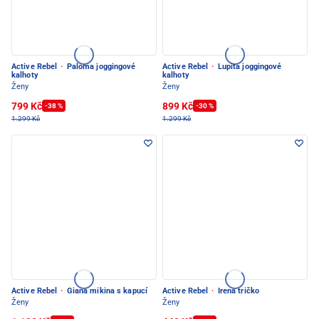
Active Rebel
·
Paloma joggingové
Active Rebel
·
Lupita joggingové
kalhoty
kalhoty
Ženy
Ženy
799 Kč
899 Kč
-38 %
-30 %
1.299 Kč
1.299 Kč
Active Rebel
·
Giana mikina s kapucí
Active Rebel
·
Irena tričko
Ženy
Ženy