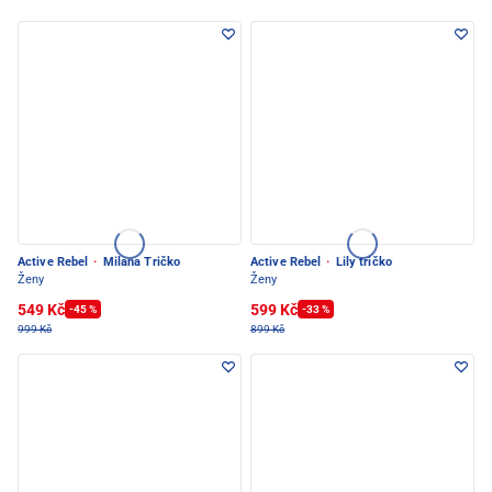
Active Rebel
·
Milana Tričko
Active Rebel
·
Lily tričko
Ženy
Ženy
549 Kč
599 Kč
-45 %
-33 %
999 Kč
899 Kč