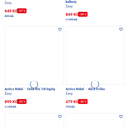
kalhoty
Ženy
Ženy
649 Kč
-27 %
849 Kč
-29 %
899 Kč
1.199 Kč
Active Rebel
·
Celia Rib 7/8 legíny
Active Rebel
·
Alice tričko
Ženy
Ženy
899 Kč
479 Kč
-25 %
-36 %
1.199 Kč
749 Kč