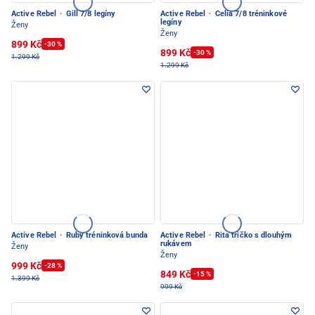
Active Rebel
·
Gill 7/8 legíny
Active Rebel
·
Celia 7/8 tréninkové
legíny
Ženy
Ženy
899 Kč
-30 %
899 Kč
-30 %
1.299 Kč
1.299 Kč
Active Rebel
·
Ruby tréninková bunda
Active Rebel
·
Rita tričko s dlouhým
rukávem
Ženy
Ženy
999 Kč
-28 %
849 Kč
-15 %
1.399 Kč
999 Kč