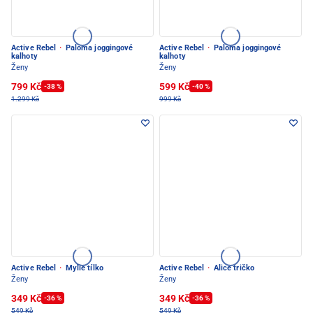
Active Rebel
·
Paloma joggingové
Active Rebel
·
Paloma joggingové
kalhoty
kalhoty
Ženy
Ženy
799 Kč
599 Kč
-38 %
-40 %
1.299 Kč
999 Kč
Active Rebel
·
Mylie tílko
Active Rebel
·
Alice tričko
Ženy
Ženy
349 Kč
349 Kč
-36 %
-36 %
549 Kč
549 Kč