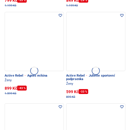
799 Kč
849 Kč
-33 %
-29 %
1.199 Kč
1.199 Kč
Active Rebel
·
Agnes mikina
Active Rebel
·
Juliette sportovní
podprsenka
Ženy
Ženy
899 Kč
-43 %
599 Kč
-33 %
1.599 Kč
899 Kč