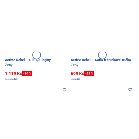
Active Rebel
·
Gill 7/8 legíny
Active Rebel
·
Sofia tréninkové tričko
Ženy
Ženy
1.119 Kč
699 Kč
-20 %
-22 %
1.399 Kč
899 Kč