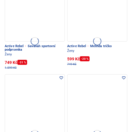
Active Rebel
·
Savanah sportovní
Active Rebel
·
Melinda tričko
podprsenka
Ženy
Ženy
599 Kč
-20 %
749 Kč
-31 %
749 Kč
1.099 Kč