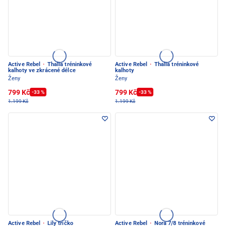
Active Rebel
·
Thalia tréninkové
Active Rebel
·
Thalia tréninkové
kalhoty ve zkrácené délce
kalhoty
Ženy
Ženy
799 Kč
799 Kč
-33 %
-33 %
1.199 Kč
1.199 Kč
Active Rebel
·
Lily tričko
Active Rebel
·
Nora 7/8 tréninkové