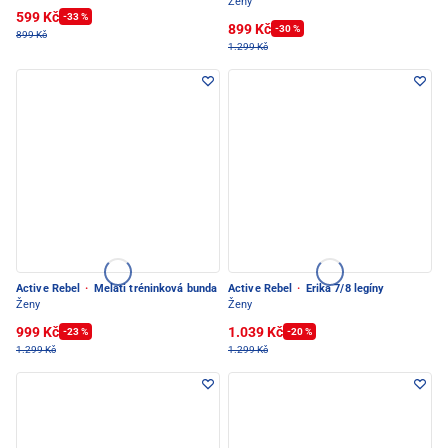
Ženy
599 Kč
-33 %
899 Kč
-30 %
899 Kč
1.299 Kč
Active Rebel
·
Melati tréninková bunda
Active Rebel
·
Erika 7/8 legíny
Ženy
Ženy
999 Kč
1.039 Kč
-23 %
-20 %
1.299 Kč
1.299 Kč