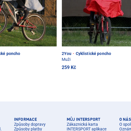
ické poncho
2You
·
Cyklistické poncho
Muži
259 Kč
INFORMACE
MŮJ INTERSPORT
O NÁS
Způsoby dopravy
Zákaznická karta
O spol
d.
Způsoby platby
INTERSPORT aplikace
Oznáme