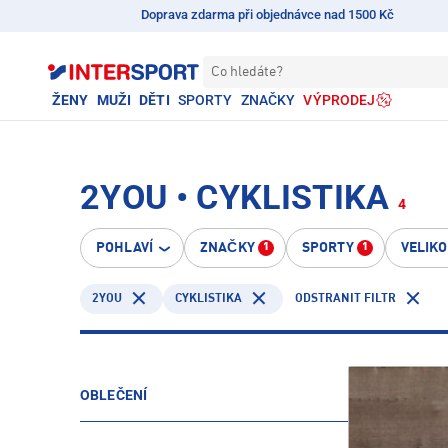
Doprava zdarma při objednávce nad 1500 Kč
Co hledáte?
ŽENY
MUŽI
DĚTI
SPORTY
ZNAČKY
VÝPRODEJ
2YOU • CYKLISTIKA
4
POHLAVÍ
ZNAČKY
SPORTY
VELIK
1
1
2YOU
CYKLISTIKA
ODSTRANIT FILTR
OBLEČENÍ