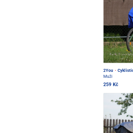
2You
·
Cyklist
Muži
259 Kč