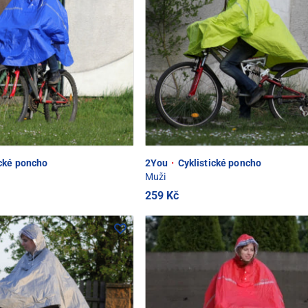
ické poncho
2You
·
Cyklistické poncho
Muži
259 Kč