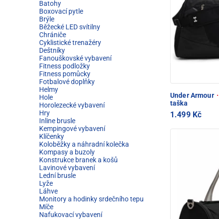
Batohy
Boxovací pytle
Brýle
Běžecké LED svítilny
Chrániče
Cyklistické trenažéry
Deštníky
Fanouškovské vybavení
Fitness podložky
Fitness pomůcky
Fotbalové doplňky
Helmy
Under Armour
·
Hole
taška
Horolezecké vybavení
Hry
1.499 Kč
Inline brusle
Kempingové vybavení
Klíčenky
Koloběžky a náhradní kolečka
Kompasy a buzoly
Konstrukce branek a košů
Lavinové vybavení
Lední brusle
Lyže
Láhve
Monitory a hodinky srdečního tepu
Míče
Nafukovací vybavení