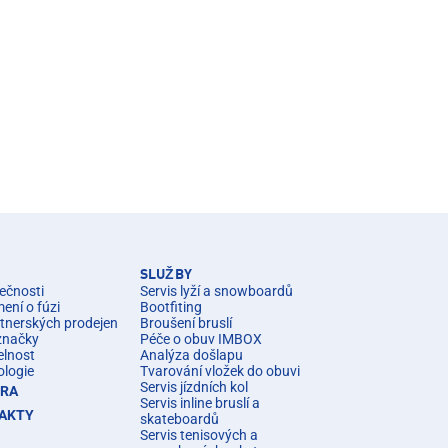
SLUŽBY
ečnosti
Servis lyží a snowboardů
ní o fúzi
Bootfiting
rtnerských prodejen
Broušení bruslí
značky
Péče o obuv IMBOX
elnost
Analýza došlapu
ologie
Tvarování vložek do obuvi
Servis jízdních kol
ÉRA
Servis inline bruslí a
AKTY
skateboardů
Servis tenisových a