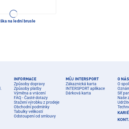
aška na lední brusle
INFORMACE
MŮJ INTERSPORT
O NÁS
Způsoby dopravy
Zákaznická karta
O spol
d.
Způsoby platby
INTERSPORT aplikace
Oznáme
Výměna a vrácení
Dárková karta
Síť pa
FAQ - Časté dotazy
Naše 
Stažení výrobku z prodeje
Udržit
Obchodní podmínky
Techn
Tabulky velikostí
KARI
Odstoupení od smlouvy
KONT