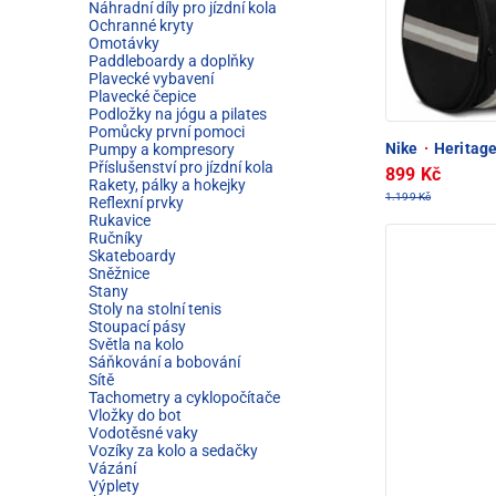
Náhradní díly pro jízdní kola
Ochranné kryty
Omotávky
Paddleboardy a doplňky
Plavecké vybavení
Plavecké čepice
Podložky na jógu a pilates
Pomůcky první pomoci
Nike
·
Heritage
Pumpy a kompresory
Příslušenství pro jízdní kola
899 Kč
Rakety, pálky a hokejky
1.199 Kč
Reflexní prvky
Rukavice
Ručníky
Skateboardy
Sněžnice
Stany
Stoly na stolní tenis
Stoupací pásy
Světla na kolo
Sáňkování a bobování
Sítě
Tachometry a cyklopočítače
Vložky do bot
Vodotěsné vaky
Vozíky za kolo a sedačky
Vázání
Výplety