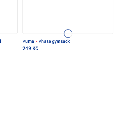
l
Puma
·
Phase gymsack
249 Kč