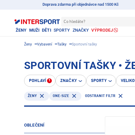
Doprava zdarma při objednávce nad 1500 Kč
Co hledáte?
ŽENY
MUŽI
DĚTI
SPORTY
ZNAČKY
VÝPRODEJ
Ženy
Vybavení
Tašky
Sportovní tašky
SPORTOVNÍ TAŠKY • Ž
POHLAVÍ
ZNAČKY
SPORTY
VELIK
1
ONE-SIZE
ODSTRANIT FILTR
ŽENY
OBLEČENÍ