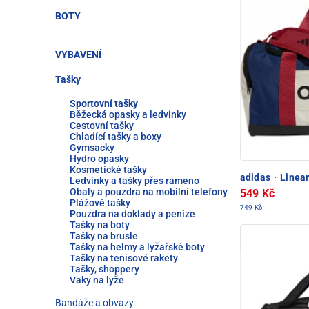
BOTY
VYBAVENÍ
Tašky
Sportovní tašky
Běžecká opasky a ledvinky
Cestovní tašky
Chladící tašky a boxy
Gymsacky
Hydro opasky
Kosmetické tašky
adidas
·
Linear
Ledvinky a tašky přes rameno
Obaly a pouzdra na mobilní telefony
549 Kč
Plážové tašky
749 Kč
Pouzdra na doklady a peníze
Tašky na boty
Tašky na brusle
Tašky na helmy a lyžařské boty
Tašky na tenisové rakety
Tašky, shoppery
Vaky na lyže
Bandáže a obvazy