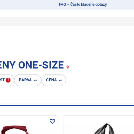
FAQ – Často kladené dotazy
ENY ONE-SIZE
9
OST
BARVA
CENA
1