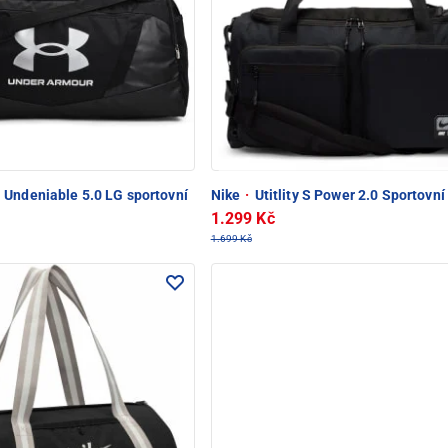
Undeniable 5.0 LG sportovní
Nike
·
Utitlity S Power 2.0 Sportovní
1.299 Kč
1.699 Kč