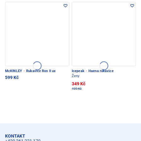
McKINLEY
·
Rukavice Ron II ux
Icepeak
·
Haena rukavice
Ženy
599 Kč
349 Kč
499 Kč
KONTAKT