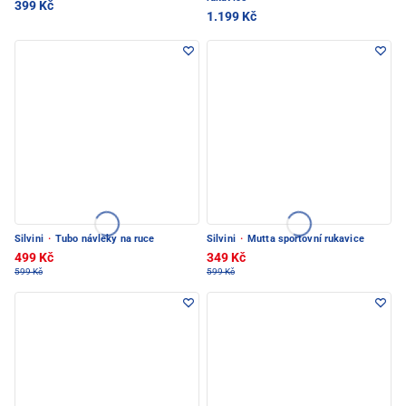
399 Kč
1.199 Kč
Silvini
·
Tubo návleky na ruce
Silvini
·
Mutta sportovní rukavice
499 Kč
349 Kč
599 Kč
599 Kč