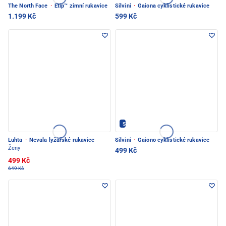
The North Face
·
Etip™ zimní rukavice
Silvini
·
Gaiona cyklistické rukavice
1.199 Kč
599 Kč
Silvini - PEC POD SNĚŽKOU
Luhta
·
Nevala lyžařské rukavice
Silvini
·
Gaiono cyklistické rukavice
Ženy
499 Kč
499 Kč
649 Kč