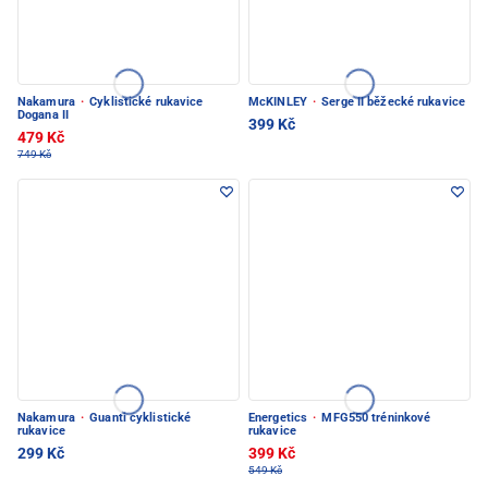
Nakamura
·
Cyklistické rukavice
McKINLEY
·
Serge II běžecké rukavice
Dogana II
399 Kč
479 Kč
749 Kč
Nakamura
·
Guanti cyklistické
Energetics
·
MFG550 tréninkové
rukavice
rukavice
299 Kč
399 Kč
549 Kč