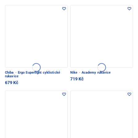
Chiba
·
Ergo Superlight cyklistické
Nike
·
Academy rukavice
rukavice
719 Kč
679 Kč