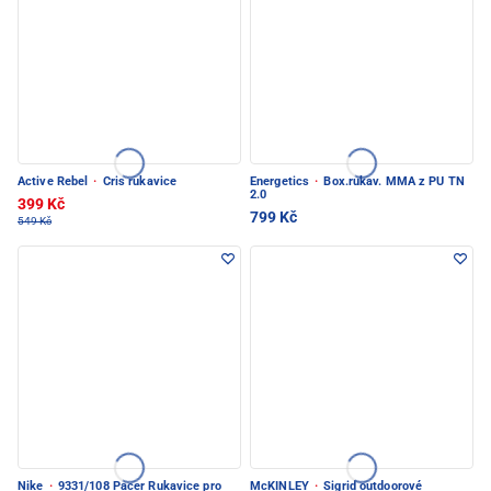
Active Rebel
·
Cris rukavice
Energetics
·
Box.rukav. MMA z PU TN
2.0
399 Kč
799 Kč
549 Kč
Nike
·
9331/108 Pacer Rukavice pro
McKINLEY
·
Sigrid outdoorové