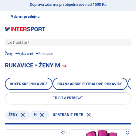
Doprava zdarma při objednávce nad 1500 Kč
Vybrat prodejnu
Co hledáte?
Ženy
Vybavení
Rukavice
RUKAVICE • ŽENY M
54
BOXERSKÉ RUKAVICE
BRANKÁŘSKÉ FOTBALOVÉ RUKAVICE
B
TŘÍDIT A FILTROVAT
M
ODSTRANIT FILTR
ŽENY