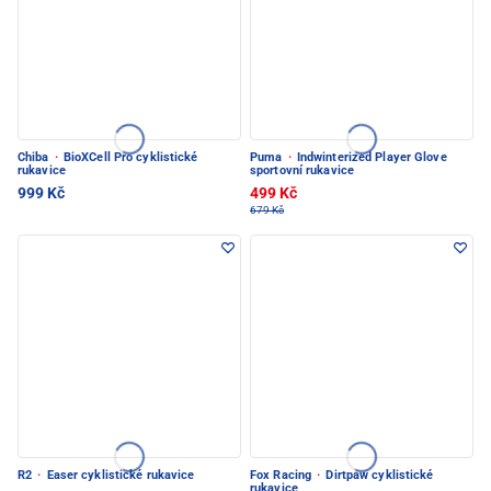
Chiba
·
BioXCell Pro cyklistické
Puma
·
Indwinterized Player Glove
rukavice
sportovní rukavice
999 Kč
499 Kč
679 Kč
R2
·
Easer cyklistické rukavice
Fox Racing
·
Dirtpaw cyklistické
rukavice