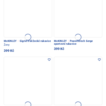
McKINLEY
·
Sigrid II běžecké rukavice
McKINLEY
·
Powerstrech Serge
sportovní rukavice
Ženy
399 Kč
399 Kč