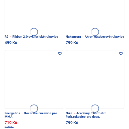
R2
·
Ribbon 2.0 cyklistické rukavice
Nakamura
·
Akron outdoorové rukavice
499 Kč
799 Kč
Energetics
·
Boxerské rukavice pro
Nike
·
Academy Thermafit
MMA
Fotb.rukavice pro dosp.
719 Kč
799 Kč
869 Kč