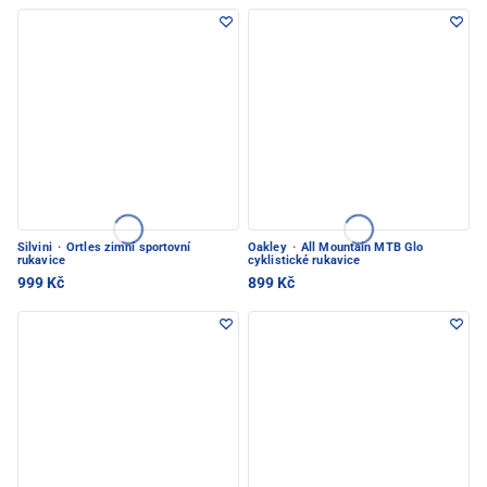
Silvini
·
Ortles zimní sportovní
Oakley
·
All Mountain MTB Glo
rukavice
cyklistické rukavice
999 Kč
899 Kč