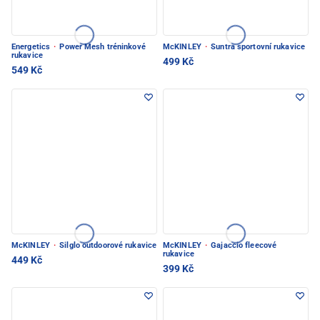
Energetics
·
Power Mesh tréninkové
McKINLEY
·
Suntra sportovní rukavice
rukavice
499 Kč
549 Kč
McKINLEY
·
Silglo outdoorové rukavice
McKINLEY
·
Gajaccio fleecové
rukavice
449 Kč
399 Kč