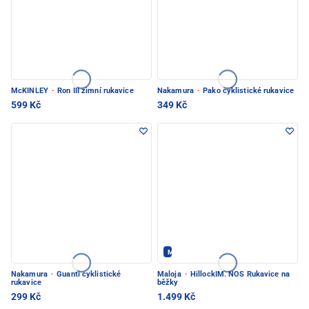
McKINLEY
·
Ron III zimní rukavice
Nakamura
·
Pako cyklistické rukavice
599 Kč
349 Kč
Maloja - PEC POD SNĚŽKOU
Nakamura
·
Guanti cyklistické
Maloja
·
HillockIM. NOS Rukavice na
rukavice
běžky
299 Kč
1.499 Kč