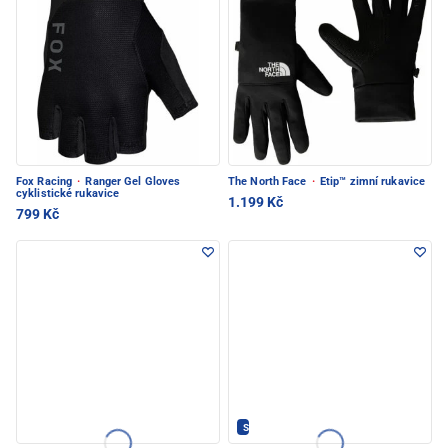
Fox Racing
·
Ranger Gel Gloves
The North Face
·
Etip™ zimní rukavice
cyklistické rukavice
1.199 Kč
799 Kč
Silvini - PEC POD SNĚŽKOU