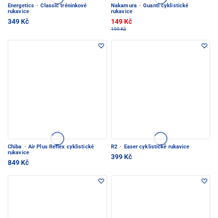
Energetics
·
Classic tréninkové
Nakamura
·
Guanti cyklistické
rukavice
rukavice
349 Kč
149 Kč
199 Kč
Chiba
·
Air Plus Reflex cyklistické
R2
·
Easer cyklistické rukavice
rukavice
399 Kč
849 Kč