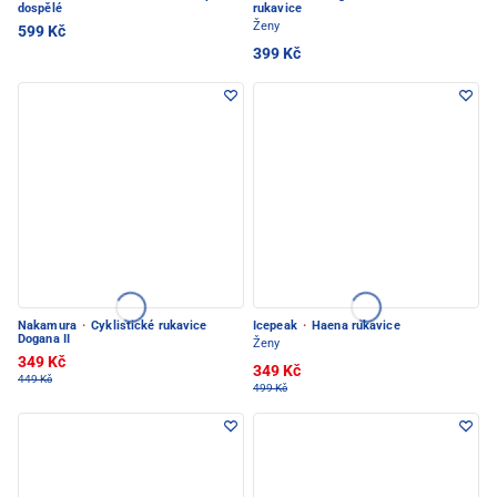
dospělé
rukavice
Ženy
599 Kč
399 Kč
Nakamura
·
Cyklistické rukavice
Icepeak
·
Haena rukavice
Dogana II
Ženy
349 Kč
349 Kč
449 Kč
499 Kč