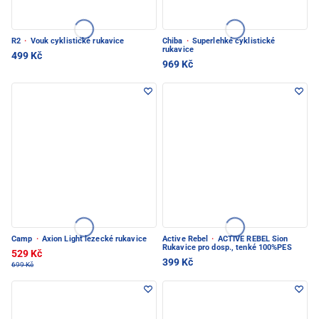
R2
·
Vouk cyklistické rukavice
Chiba
·
Superlehké cyklistické
rukavice
499 Kč
969 Kč
Camp
·
Axion Light lezecké rukavice
Active Rebel
·
ACTIVE REBEL Sion
Rukavice pro dosp., tenké 100%PES
529 Kč
399 Kč
699 Kč