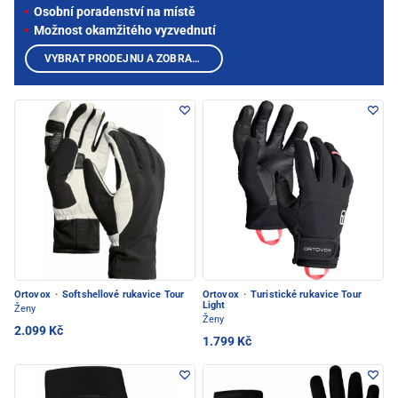
Osobní poradenství na místě
Možnost okamžitého vyzvednutí
VYBRAT PRODEJNU A ZOBRAZIT PRODUKTY
Ortovox
·
Softshellové rukavice Tour
Ortovox
·
Turistické rukavice Tour
Light
Ženy
Ženy
2.099 Kč
1.799 Kč