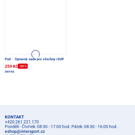
Pod
·
Opravná sada pro všechny iSUP
259 Kč
-29 %
369 Kč
KONTAKT
+420 261 221 170
Pondělí - Čtvrtek: 08:30 - 17:00 hod. Pátek: 08:30 - 16:00 hod.
eshop
@
intersport.cz