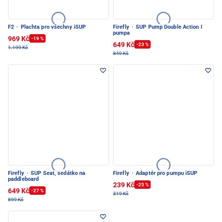
F2
·
Plachta pro všechny iSUP
Firefly
·
SUP Pump Double Action I
pumpa
969 Kč
-19 %
649 Kč
-23 %
1.199 Kč
849 Kč
Firefly
·
SUP Seat, sedátko na
Firefly
·
Adaptér pro pumpu iSUP
paddleboard
239 Kč
-25 %
649 Kč
-27 %
319 Kč
899 Kč