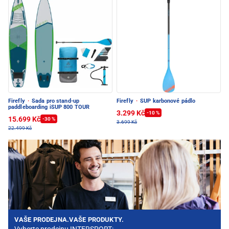
Firefly
·
Sada pro stand-up
Firefly
·
SUP karbonové pádlo
paddleboarding iSUP 800 TOUR
3.299 Kč
-10 %
15.699 Kč
-30 %
3.699 Kč
22.499 Kč
VAŠE PRODEJNA.VAŠE PRODUKTY.