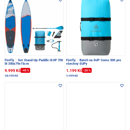
Firefly
·
Set Stand-Up-Paddle iSUP 700
Firefly
·
Batoh na SUP Como 300 pro
III 380x79x15cm
všechny SUPy
9.999 Kč
1.199 Kč
-45 %
-20 %
18.199 Kč
1.499 Kč