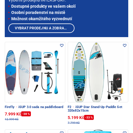
Vyberte prodejnu INTERSPORT:
Dostupné produkty ve vašem okolí
Osobní poradenství na místě
Možnost okamžitého vyzvednutí
VYBRAT PRODEJNU A ZOBRAZIT PRODUKTY
Firefly
·
iSUP 3.0 sada na paddleboard
F2
·
iSUP Star Stand-Up-Paddle Set
320x82x15cm
7.999 Kč
-38 %
5.199 Kč
-33 %
12.999 Kč
7.799 Kč