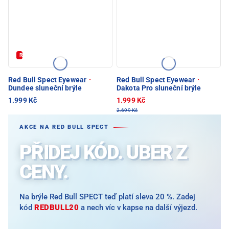
REDBULL20
Red Bull Spect Eyewear
·
Red Bull Spect Eyewear
·
Dundee sluneční brýle
Dakota Pro sluneční brýle
1.999 Kč
1.999 Kč
2.699 Kč
AKCE NA RED BULL SPECT
PŘIDEJ KÓD. UBER Z
CENY.
Na brýle Red Bull SPECT teď platí sleva 20 %. Zadej
kód
REDBULL20
a nech víc v kapse na další výjezd.