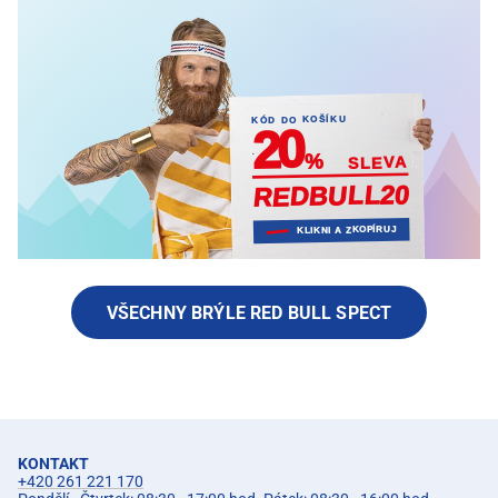
KÓD DO KOŠÍKU
20
%
SLEVA
0
2
L
L
U
B
D
E
R
KLIKNI A ZKOPÍRUJ
VŠECHNY BRÝLE RED BULL SPECT
KONTAKT
+420 261 221 170