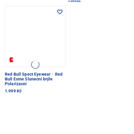
1.999 Kč
REDBULL20
Red Bull Spect Eyewear
·
Red
Bull Esme Slunecní brýle
Polarizacní
1.999 Kč