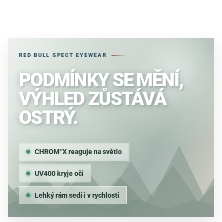
RED BULL SPECT EYEWEAR
PODMÍNKY SE MĚNÍ,
VÝHLED ZŮSTÁVÁ
OSTRÝ.
CHROM°X reaguje na světlo
UV400 kryje oči
Lehký rám sedí i v rychlosti