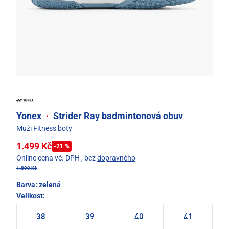
Yonex
·
Strider Ray badmintonová obuv
Muži Fitness boty
1.499 Kč
-21 %
Online cena vč. DPH
, bez
dopravného
1.899 Kč
Barva:
zelená
Velikost:
38
39
40
41