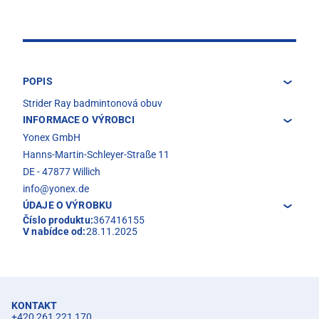
POPIS
Strider Ray badmintonová obuv
INFORMACE O VÝROBCI
Yonex GmbH
Hanns-Martin-Schleyer-Straße 11
DE - 47877 Willich
info@yonex.de
ÚDAJE O VÝROBKU
Číslo produktu:
367416155
V nabídce od:
28.11.2025
KONTAKT
+420 261 221 170