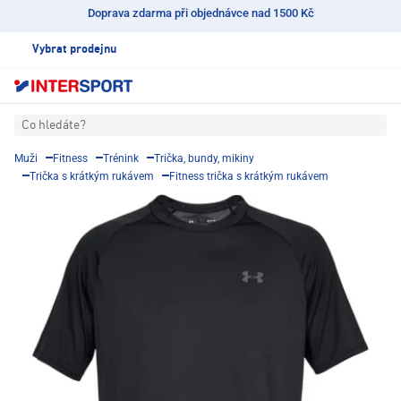
Doprava zdarma při objednávce nad 1500 Kč
Vybrat prodejnu
Co hledáte?
Muži
Fitness
Trénink
Trička, bundy, mikiny
Trička s krátkým rukávem
Fitness trička s krátkým rukávem