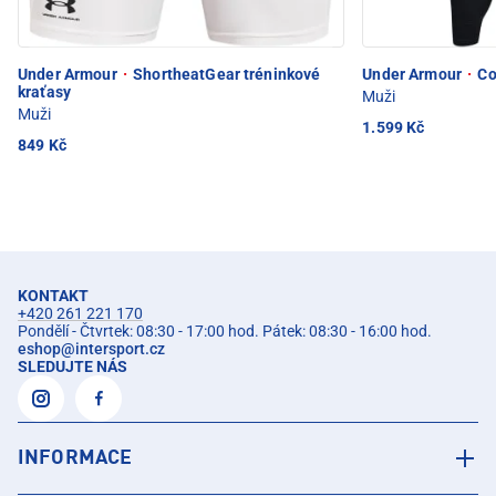
Under Armour
·
ShortheatGear tréninkové
Under Armour
·
Co
kraťasy
Muži
Muži
1.599 Kč
849 Kč
KONTAKT
+420 261 221 170
Pondělí - Čtvrtek: 08:30 - 17:00 hod. Pátek: 08:30 - 16:00 hod.
eshop
@
intersport.cz
SLEDUJTE NÁS
INFORMACE