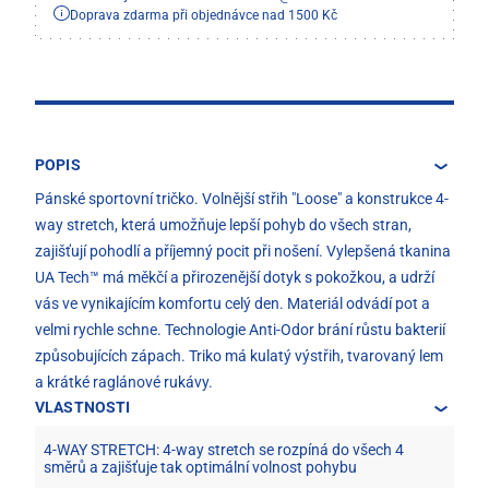
Doprava zdarma při objednávce nad 1500 Kč
POPIS
Pánské sportovní tričko. Volnější střih "Loose" a konstrukce 4-
way stretch, která umožňuje lepší pohyb do všech stran,
zajišťují pohodlí a příjemný pocit při nošení. Vylepšená tkanina
UA Tech™ má měkčí a přirozenější dotyk s pokožkou, a udrží
vás ve vynikajícím komfortu celý den. Materiál odvádí pot a
velmi rychle schne. Technologie Anti-Odor brání růstu bakterií
způsobujících zápach. Triko má kulatý výstřih, tvarovaný lem
a krátké raglánové rukávy.
VLASTNOSTI
4-WAY STRETCH: 4-way stretch se rozpíná do všech 4
směrů a zajišťuje tak optimální volnost pohybu