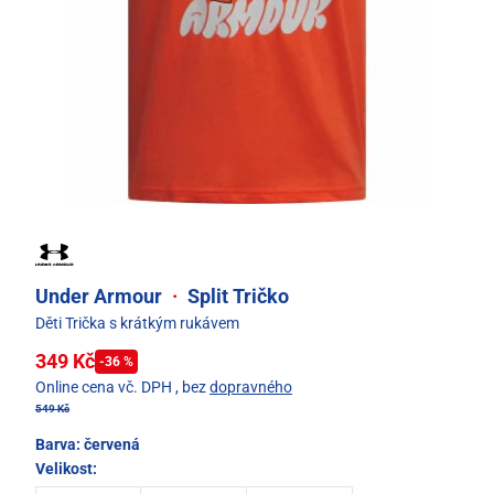
Under Armour
·
Split Tričko
Děti Trička s krátkým rukávem
349 Kč
-36 %
Online cena vč. DPH
, bez
dopravného
549 Kč
Barva:
červená
Velikost: