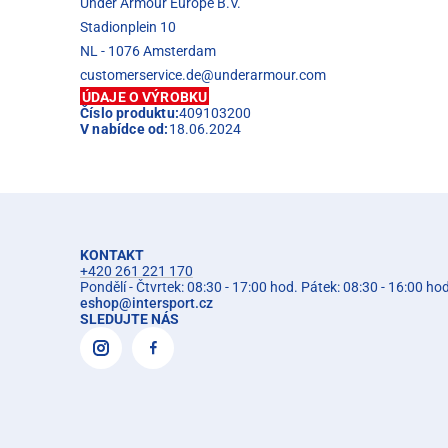
Under Armour Europe B.V.
Stadionplein 10
NL - 1076 Amsterdam
customerservice.de@underarmour.com
ÚDAJE O VÝROBKU
Číslo produktu:
409103200
V nabídce od:
18.06.2024
KONTAKT
+420 261 221 170
Pondělí - Čtvrtek: 08:30 - 17:00 hod. Pátek: 08:30 - 16:00 ho
eshop
@
intersport.cz
SLEDUJTE NÁS