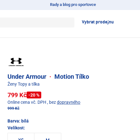
Rady a blog pro sportovce
Vybrat prodejnu
Under Armour
·
Motion Tílko
Ženy Topy a tílka
799 Kč
-20 %
Online cena vč. DPH
, bez
dopravného
999 Kč
Barva:
bílá
Velikost: