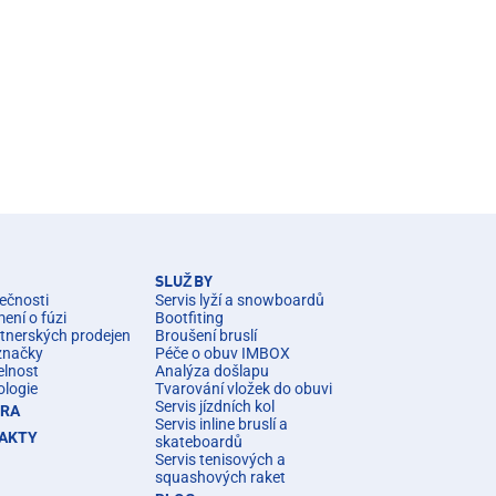
SLUŽBY
ečnosti
Servis lyží a snowboardů
ní o fúzi
Bootfiting
rtnerských prodejen
Broušení bruslí
značky
Péče o obuv IMBOX
elnost
Analýza došlapu
ologie
Tvarování vložek do obuvi
Servis jízdních kol
ÉRA
Servis inline bruslí a
AKTY
skateboardů
Servis tenisových a
squashových raket