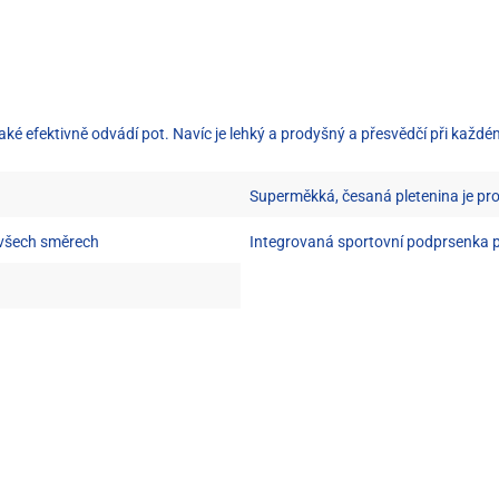
také efektivně odvádí pot. Navíc je lehký a prodyšný a přesvědčí při každé
Superměkká, česaná pletenina je p
 všech směrech
Integrovaná sportovní podprsenka p