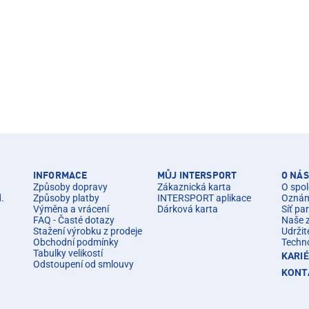
INFORMACE
MŮJ INTERSPORT
O NÁS
Způsoby dopravy
Zákaznická karta
O spol
d.
Způsoby platby
INTERSPORT aplikace
Oznáme
Výměna a vrácení
Dárková karta
Síť pa
FAQ - Časté dotazy
Naše 
Stažení výrobku z prodeje
Udržit
Obchodní podmínky
Techn
Tabulky velikostí
KARI
Odstoupení od smlouvy
KONT