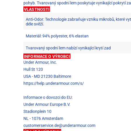
pohyb. Tvarovaný spodní lem poskytuje vynikající pokrytí za
VLASTNOSTI
Anti-Odor: Technologie zabraňuje vzniku mikrobů, které vyt
déle svěží.
Materiál: 94% polyester, 6% elastan
Tvarovaný spodní lem nabízí vynikající krytí zad
INFORMACE O VÝROBCI
Under Armour, Inc.
Hull St 120
USA - MD 21230 Baltimore
https://help.underarmour.com/s/
Informace o dovozci do EU:
Under Armour Europe B.V.
Stadionplein 10
NL - 1076 Amsterdam
customerservice.de@underarmour.com