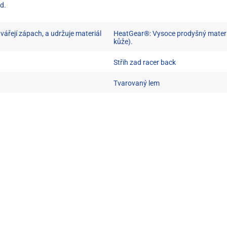
d.
vářejí zápach, a udržuje materiál
HeatGear®: Vysoce prodyšný materiál 
kůže).
Střih zad racer back
Tvarovaný lem