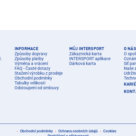
INFORMACE
MŮJ INTERSPORT
O NÁS
Způsoby dopravy
Zákaznická karta
O spol
d.
Způsoby platby
INTERSPORT aplikace
Oznáme
Výměna a vrácení
Dárková karta
Síť pa
FAQ - Časté dotazy
Naše 
Stažení výrobku z prodeje
Udržit
Obchodní podmínky
Techn
Tabulky velikostí
KARI
Odstoupení od smlouvy
KONT
Obchodní podmínky
Ochrana osobních údajů
Cookies