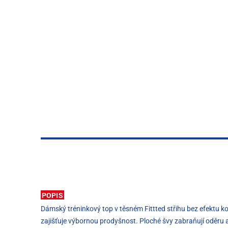
POPIS
Dámský tréninkový top v těsném Fittted střihu bez efektu ko
zajišťuje výbornou prodyšnost. Ploché švy zabraňují oděru