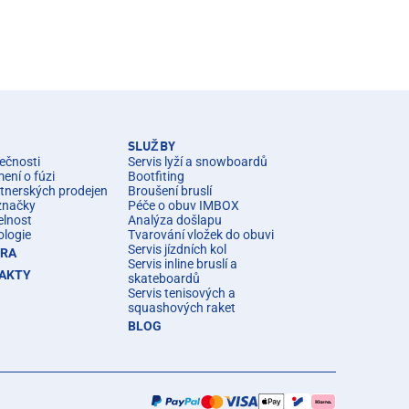
SLUŽBY
ečnosti
Servis lyží a snowboardů
ní o fúzi
Bootfiting
rtnerských prodejen
Broušení bruslí
značky
Péče o obuv IMBOX
elnost
Analýza došlapu
ologie
Tvarování vložek do obuvi
Servis jízdních kol
ÉRA
Servis inline bruslí a
AKTY
skateboardů
Servis tenisových a
squashových raket
BLOG