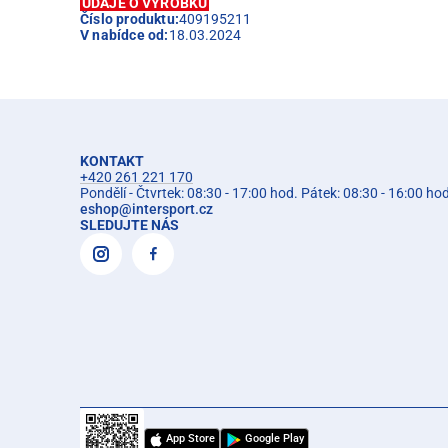
ÚDAJE O VÝROBKU
Číslo produktu:
409195211
V nabídce od:
18.03.2024
KONTAKT
+420 261 221 170
Pondělí - Čtvrtek: 08:30 - 17:00 hod. Pátek: 08:30 - 16:00 ho
eshop
@
intersport.cz
SLEDUJTE NÁS
App Store
Google Play