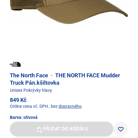
The North Face
·
THE NORTH FACE Mudder
Truck Pán.kšiltovka
Unisex Pokrývky hlavy
849 Kč
Online cena vč. DPH
, bez
dopravného
Barva:
olivová
PŘIDAT DO KOŠÍKU