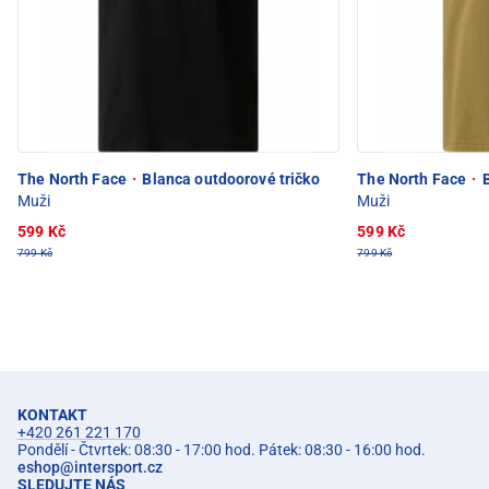
The North Face
·
Blanca outdoorové tričko
The North Face
·
B
Muži
Muži
599 Kč
599 Kč
799 Kč
799 Kč
KONTAKT
+420 261 221 170
Pondělí - Čtvrtek: 08:30 - 17:00 hod. Pátek: 08:30 - 16:00 hod.
eshop
@
intersport.cz
SLEDUJTE NÁS