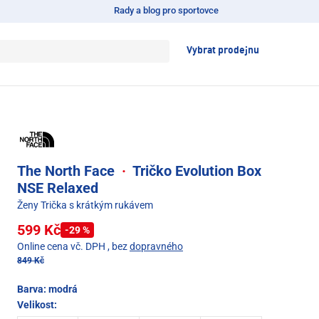
Rady a blog pro sportovce
Vybrat prodejnu
The North Face
·
Tričko Evolution Box
NSE Relaxed
Ženy Trička s krátkým rukávem
599 Kč
-29 %
Online cena vč. DPH
, bez
dopravného
849 Kč
Barva:
modrá
Velikost: