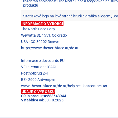
rozebrán společností The North Face a recyklován na suro
produktů
Sítotiskové logo na levé straně hrudi a grafika s logem „Bo
INFORMACE O VÝROBCI
The North Face Corp.
Wewatta St. 1551, Colorado
USA - CO 80202 Denver
https://www.thenorthface.at/de-at
Informace o dovozci do EU:
VF International SAGL
Posthofbrug 2-4
BE - 2600 Antwerpen
www.thenorthface.at/de-at/help-section/contact-us
ÚDAJE O VÝROBKU
Číslo produktu:
588643944
V nabídce od:
03.10.2025