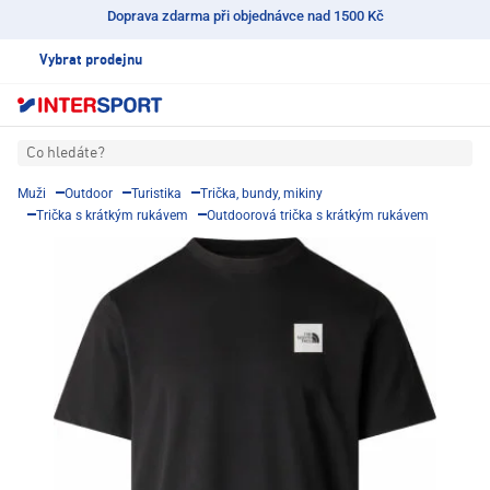
Doprava zdarma při objednávce nad 1500 Kč
Vybrat prodejnu
Co hledáte?
Muži
Outdoor
Turistika
Trička, bundy, mikiny
Trička s krátkým rukávem
Outdoorová trička s krátkým rukávem