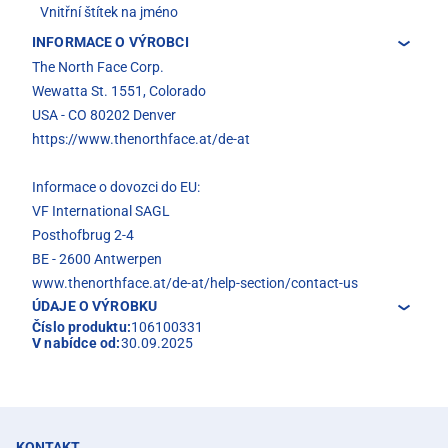
Vnitřní štítek na jméno
INFORMACE O VÝROBCI
The North Face Corp.
Wewatta St. 1551, Colorado
USA - CO 80202 Denver
https://www.thenorthface.at/de-at
Informace o dovozci do EU:
VF International SAGL
Posthofbrug 2-4
BE - 2600 Antwerpen
www.thenorthface.at/de-at/help-section/contact-us
ÚDAJE O VÝROBKU
Číslo produktu:
106100331
V nabídce od:
30.09.2025
KONTAKT