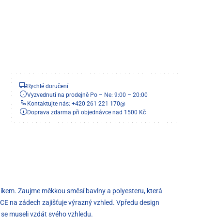
Rychlé doručení
Vyzvednutí na prodejně Po – Ne: 9:00 – 20:00
Kontaktujte nás: +420 261 221 170
@
Doprava zdarma při objednávce nad 1500 Kč
níkem. Zaujme měkkou směsí bavlny a polyesteru, která
FACE na zádech zajišťuje výrazný vzhled. Vpředu design
y se museli vzdát svého vzhledu.