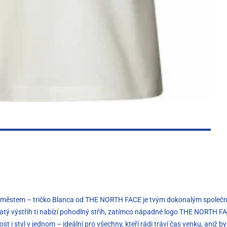
zíš městem – tričko Blanca od THE NORTH FACE je tvým dokonalým společ
 kulatý výstřih ti nabízí pohodlný střih, zatímco nápadné logo THE NORTH 
t i styl v jednom – ideální pro všechny, kteří rádi tráví čas venku, aniž b