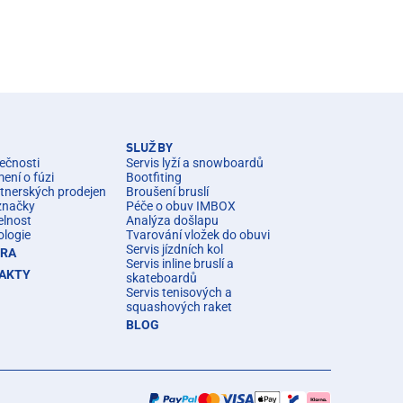
SLUŽBY
ečnosti
Servis lyží a snowboardů
ní o fúzi
Bootfiting
rtnerských prodejen
Broušení bruslí
značky
Péče o obuv IMBOX
elnost
Analýza došlapu
ologie
Tvarování vložek do obuvi
Servis jízdních kol
ÉRA
Servis inline bruslí a
AKTY
skateboardů
Servis tenisových a
squashových raket
BLOG