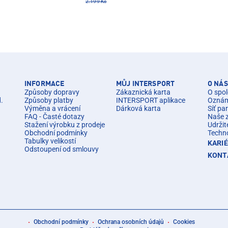
2.199 Kč
INFORMACE
MŮJ INTERSPORT
O NÁS
Způsoby dopravy
Zákaznická karta
O spol
d.
Způsoby platby
INTERSPORT aplikace
Oznáme
Výměna a vrácení
Dárková karta
Síť pa
FAQ - Časté dotazy
Naše 
Stažení výrobku z prodeje
Udržit
Obchodní podmínky
Techn
Tabulky velikostí
KARI
Odstoupení od smlouvy
KONT
Obchodní podmínky
Ochrana osobních údajů
Cookies