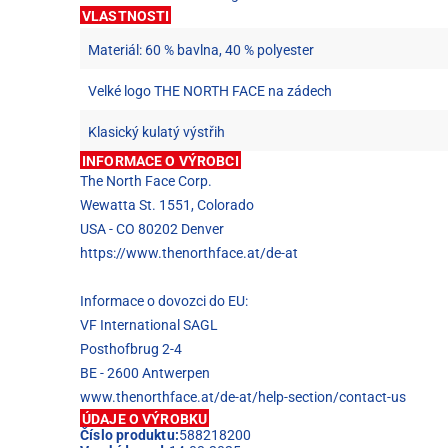
VLASTNOSTI
Materiál: 60 % bavlna, 40 % polyester
Velké logo THE NORTH FACE na zádech
Klasický kulatý výstřih
INFORMACE O VÝROBCI
The North Face Corp.
Wewatta St. 1551, Colorado
USA - CO 80202 Denver
https://www.thenorthface.at/de-at
Informace o dovozci do EU:
VF International SAGL
Posthofbrug 2-4
BE - 2600 Antwerpen
www.thenorthface.at/de-at/help-section/contact-us
ÚDAJE O VÝROBKU
Číslo produktu:
588218200