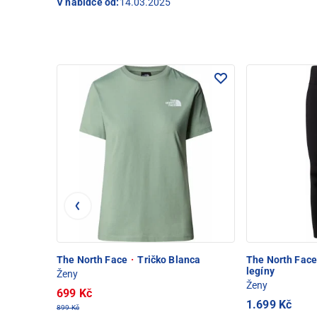
V nabídce od:
14.03.2025
The North Face
·
Tričko Blanca
The North Fac
legíny
Ženy
Ženy
699 Kč
1.699 Kč
899 Kč