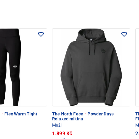
e
·
Flex Warm Tight
The North Face
·
Powder Days
T
Relaxed mikina
F
Muži
M
1.899 Kč
2