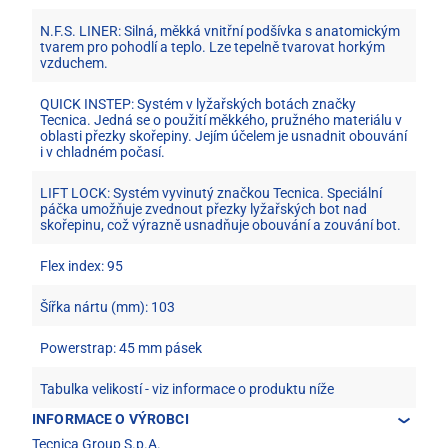
N.F.S. LINER: Silná, měkká vnitřní podšívka s anatomickým
tvarem pro pohodlí a teplo. Lze tepelně tvarovat horkým
vzduchem.
QUICK INSTEP: Systém v lyžařských botách značky
Tecnica. Jedná se o použití měkkého, pružného materiálu v
oblasti přezky skořepiny. Jejím účelem je usnadnit obouvání
i v chladném počasí.
LIFT LOCK: Systém vyvinutý značkou Tecnica. Speciální
páčka umožňuje zvednout přezky lyžařských bot nad
skořepinu, což výrazně usnadňuje obouvání a zouvání bot.
Flex index: 95
Šířka nártu (mm): 103
Powerstrap: 45 mm pásek
Tabulka velikostí - viz informace o produktu níže
INFORMACE O VÝROBCI
Tecnica Group S.p.A.