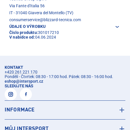
Via Fante d'Italia 56
IT - 31040 Giavera del Montello (TV)
consumerservice@blizzard-tecnica.com
ÚDAJE O VÝROBKU
Číslo produktu:
301017210
V nabídce od:
04.06.2024
KONTAKT
+420 261 221 170
Pondělí - Čtvrtek: 08:30 - 17:00 hod. Pátek: 08:30 - 16:00 hod.
eshop
@
intersport.cz
SLEDUJTE NÁS
INFORMACE
MŮJ INTERSPORT