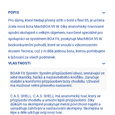
POPIS
Pro dámy, které hledají přesný střih v botě s flexí 95, je určena
zcela nová bota MachBOA 95 W. Díky anatomicky tvarované
spodní skořepině s velkým objemem, navržené speciálně pro
spolupráci se systémem BOA Fit, poskytuje MachBOA 95 W
bezkonkurenční pohodlí, které se snoubí s výkonnostním
étosem Tecnica, což z ní dělá jedinou botu, kterou potřebujete
k lyžování za všech podmínek.
VLASTNOSTI
BOA® Fit Systém: Systém přizpůsobení obuvi, sestávající ze
silné tkaničky, háčků a nastavitelného knoflíku. Zaručuje
stabilní a komfortní přizpůsobení boty chodidlu. Uživatel
má možnost velmi přesného nastavení.
C.A.S. SHELL: C.A.S. SHELL má anatomický tvar, který se
přizpůsobí chodidlu a umožní lepší přizpůsobení. Díky
důlkům na skořepině poskytuje menší povrchové napětí a
usnadňuje zahřívání a nastavování skořepiny. Skořepina si
lépe a déle udržuje svůj nový tvar.