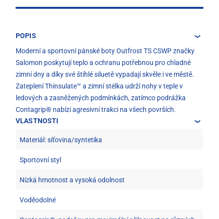
POPIS
Moderní a sportovní pánské boty Outfrost TS CSWP značky
Salomon poskytují teplo a ochranu potřebnou pro chladné
zimní dny a díky své štíhlé siluetě vypadají skvěle i ve městě.
Zateplení Thinsulate™ a zimní stélka udrží nohy v teple v
ledových a zasněžených podmínkách, zatímco podrážka
Contagrip® nabízí agresivní trakci na všech površích.
VLASTNOSTI
Materiál: síťovina/syntetika
Sportovní styl
Nízká hmotnost a vysoká odolnost
Voděodolné