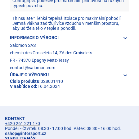
Contagrip®: podešev pro maximální přilnavost na různých
typech povrchu.
Thinsulate™: lehká tepelná izolace pro maximální pohodlí.
Jemná vlákna zadržují více vzduchu v menším prostoru,
aby udržela tělo v teple a pohodlí.
INFORMACE O VÝROBCI
Salomon SAS
chemin des Croiselets 14, ZA des Croiselets
FR - 74370 Epagny Metz-Tessy
contact@salomon.com
ÚDAJE O VÝROBKU
Číslo produktu:
328031410
V nabídce od:
16.04.2024
KONTAKT
+420 261 221 170
Pondělí - Čtvrtek: 08:30 - 17:00 hod. Pátek: 08:30 - 16:00 hod.
eshop
@
intersport.cz
SLEDUJTE NÁS