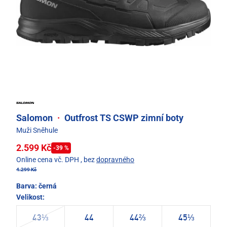
Salomon
·
Outfrost TS CSWP zimní boty
Muži Sněhule
2.599 Kč
-39 %
Online cena vč. DPH
, bez
dopravného
4.299 Kč
Barva:
černá
Velikost:
43⅓
44
44⅔
45⅓