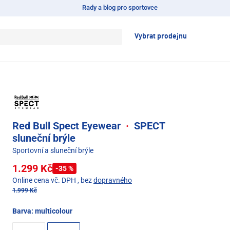
Rady a blog pro sportovce
Vybrat prodejnu
Red Bull Spect Eyewear
·
SPECT
sluneční brýle
Sportovní a sluneční brýle
1.299 Kč
-35 %
Online cena vč. DPH
, bez
dopravného
1.999 Kč
Barva:
multicolour