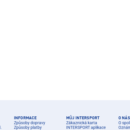
INFORMACE
MŮJ INTERSPORT
O NÁS
Způsoby dopravy
Zákaznická karta
O spol
d.
Způsoby platby
INTERSPORT aplikace
Oznáme