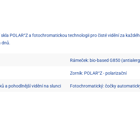
kla POLAR°Z a fotochromatickou technologii pro čisté vidění za každého
h dnů.
Rámeček: bio-based G850 (antialerg
Zorník: POLAR°Z - polarizační
ů a pohodlnější vidění na slunci
Fotochromatický: čočky automaticky 