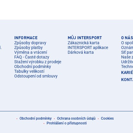
INFORMACE
MŮJ INTERSPORT
O NÁS
Způsoby dopravy
Zákaznická karta
O spol
d.
Způsoby platby
INTERSPORT aplikace
Oznáme
Výměna a vrácení
Dárková karta
Síť pa
FAQ - Časté dotazy
Naše 
Stažení výrobku z prodeje
Udržit
Obchodní podmínky
Techn
Tabulky velikostí
KARI
Odstoupení od smlouvy
KONT
Obchodní podmínky
Ochrana osobních údajů
Cookies
Prohlášení o přístupnosti