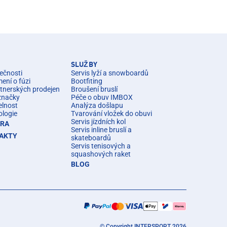
SLUŽBY
ečnosti
Servis lyží a snowboardů
ní o fúzi
Bootfiting
rtnerských prodejen
Broušení bruslí
značky
Péče o obuv IMBOX
elnost
Analýza došlapu
ologie
Tvarování vložek do obuvi
Servis jízdních kol
ÉRA
Servis inline bruslí a
AKTY
skateboardů
Servis tenisových a
squashových raket
BLOG
© Copyright INTERSPORT 2026