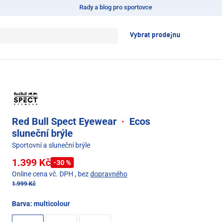
Rady a blog pro sportovce
Vybrat prodejnu
Red Bull Spect Eyewear
·
Ecos
sluneční brýle
Sportovní a sluneční brýle
1.399 Kč
-30 %
Online cena vč. DPH
, bez
dopravného
1.999 Kč
Barva:
multicolour