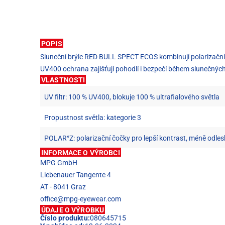
POPIS
Sluneční brýle RED BULL SPECT ECOS kombinují polarizační s
UV400 ochrana zajišťují pohodlí i bezpečí během slunečnýc
VLASTNOSTI
UV filtr: 100 % UV400, blokuje 100 % ultrafialového světla
Propustnost světla: kategorie 3
POLAR°Z: polarizační čočky pro lepší kontrast, méně odlesk
INFORMACE O VÝROBCI
MPG GmbH
Liebenauer Tangente 4
AT - 8041 Graz
office@mpg-eyewear.com
ÚDAJE O VÝROBKU
Číslo produktu:
080645715