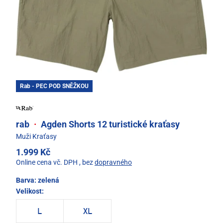
Rab - PEC POD SNĚŽKOU
rab
·
Agden Shorts 12 turistické kraťasy
Muži Kraťasy
1.999 Kč
Online cena vč. DPH
, bez
dopravného
Barva:
zelená
Velikost:
L
XL