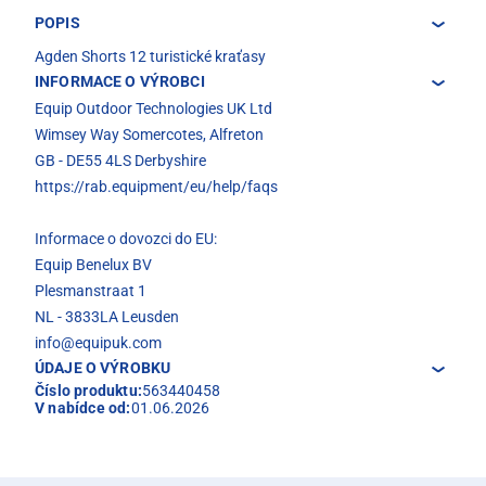
POPIS
Agden Shorts 12 turistické kraťasy
INFORMACE O VÝROBCI
Equip Outdoor Technologies UK Ltd
Wimsey Way Somercotes, Alfreton
GB - DE55 4LS Derbyshire
https://rab.equipment/eu/help/faqs
Informace o dovozci do EU:
Equip Benelux BV
Plesmanstraat 1
NL - 3833LA Leusden
info@equipuk.com
ÚDAJE O VÝROBKU
Číslo produktu:
563440458
V nabídce od:
01.06.2026