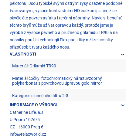
pelotonu. Jsou typické svými ostrými rysy osazené podobně
tvarovanými, vysoce kontrastními HD čočkami, s nimiž se
skvěle čte povrch asfaltu i terénní nástrahy. Navíc si benefitů
těchto brýlí může užívat opravdu každý, protože jsme je
vyrobili z vysoce pevného a pružného grilamidu TR90 a na
nosníky použili technologii Flexipad, díky níž lze nosníky
přizpůsobit tvaru každého nosu.
VLASTNOSTI
Materiál: Grilamid TR90
Materiál čočky: fotochromatický nárazuvzdorný
polykarbonát s povrchovou úpravou gold mirror
Kategorie slunečního filtru 2-3
INFORMACE O VÝROBCI
Catherine Life, a.s.
U Prioru 1076/5
CZ - 16000 Prag 6
info@relaxworld.cz