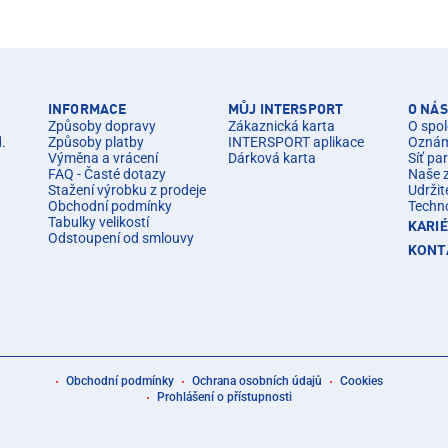
INFORMACE
MŮJ INTERSPORT
O NÁS
Způsoby dopravy
Zákaznická karta
O spol
d.
Způsoby platby
INTERSPORT aplikace
Oznáme
Výměna a vrácení
Dárková karta
Síť pa
FAQ - Časté dotazy
Naše 
Stažení výrobku z prodeje
Udržit
Obchodní podmínky
Techn
Tabulky velikostí
KARI
Odstoupení od smlouvy
KONT
Obchodní podmínky
Ochrana osobních údajů
Cookies
Prohlášení o přístupnosti