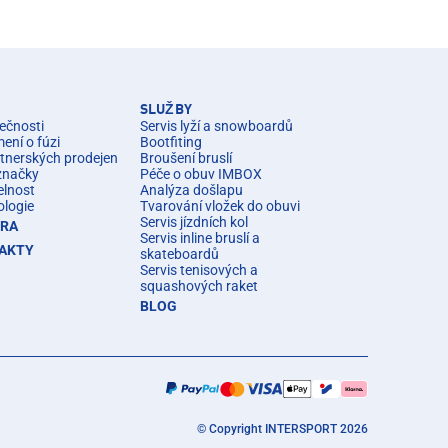
SLUŽBY
ečnosti
Servis lyží a snowboardů
ní o fúzi
Bootfiting
rtnerských prodejen
Broušení bruslí
značky
Péče o obuv IMBOX
elnost
Analýza došlapu
ologie
Tvarování vložek do obuvi
Servis jízdních kol
ÉRA
Servis inline bruslí a
AKTY
skateboardů
Servis tenisových a
squashových raket
BLOG
© Copyright INTERSPORT 2026