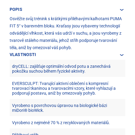
POPIS
Osvěžte svůj trénink s krátkými přiléhavými kalhotami PUMA
FIT 5“ v barevném bloku. Kraťasy jsou vybaveny technologií
odvádějící vlhkost, která vás udrží v suchu, a jsou vyrobeny z
tvarově stáleho materiálu, jehož střih podporuje tvarování
těla, aniž by omezoval váš pohyb.
VLASTNOSTI
dryCELL: zajišťuje optimální odvod potu a zanechává
pokožku suchou během fyzické aktivity.
EVERSCULPT: Tvarující aktivní oblečení s kompresní
tvarovací tkaninou a tvarovacími vzory, které vyhlazují a
podporují postavu, aniž by omezovaly pohyb.
Vyrobeno s povrchovou úpravou na biologické bázi
miDori® bioWick.
Vyrobeno z nejméně 70 % z recyklovaných materiálů.