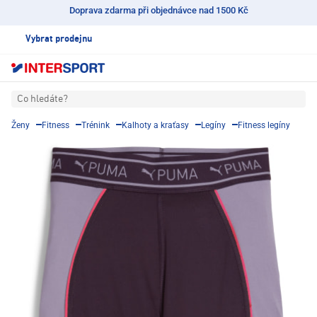
Doprava zdarma při objednávce nad 1500 Kč
Vybrat prodejnu
Co hledáte?
Ženy
Fitness
Trénink
Kalhoty a kraťasy
Legíny
Fitness legíny