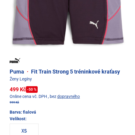
Puma
·
Fit Train Strong 5 tréninkové kraťasy
Ženy Legíny
499 Kč
-50 %
Online cena vč. DPH
, bez
dopravného
999 Kč
Barva:
fialová
Velikost:
XS