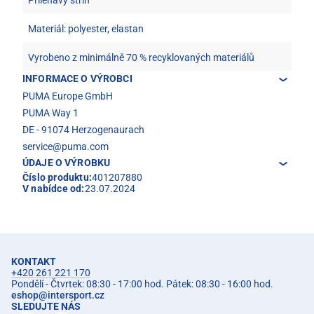
Přiléhavý střih
Materiál: polyester, elastan
Vyrobeno z minimálně 70 % recyklovaných materiálů
INFORMACE O VÝROBCI
PUMA Europe GmbH
PUMA Way 1
DE - 91074 Herzogenaurach
service@puma.com
ÚDAJE O VÝROBKU
Číslo produktu:
401207880
V nabídce od:
23.07.2024
KONTAKT
+420 261 221 170
Pondělí - Čtvrtek: 08:30 - 17:00 hod. Pátek: 08:30 - 16:00 hod.
eshop
@
intersport.cz
SLEDUJTE NÁS