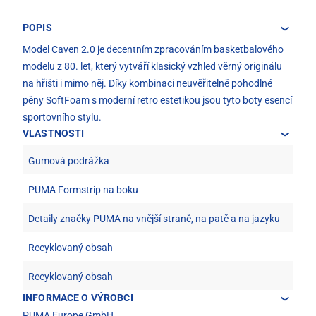
POPIS
Model Caven 2.0 je decentním zpracováním basketbalového
modelu z 80. let, který vytváří klasický vzhled věrný originálu
na hřišti i mimo něj. Díky kombinaci neuvěřitelně pohodlné
pěny SoftFoam s moderní retro estetikou jsou tyto boty esencí
sportovního stylu.
VLASTNOSTI
Gumová podrážka
PUMA Formstrip na boku
Detaily značky PUMA na vnější straně, na patě a na jazyku
Recyklovaný obsah
Recyklovaný obsah
INFORMACE O VÝROBCI
PUMA Europe GmbH