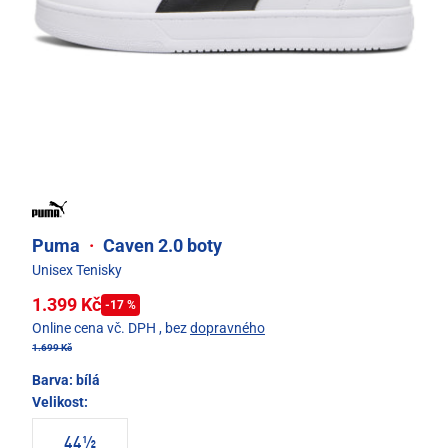
Puma
·
Caven 2.0 boty
Unisex Tenisky
1.399 Kč
-17 %
Online cena vč. DPH
, bez
dopravného
1.699 Kč
Barva:
bílá
Velikost:
44½