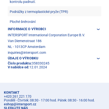
kontrolu padnutí.
Podrážky z termoplastické pryže (TPR)
Ploché šněrování
INFORMACE O VÝROBCI
INTERSPORT International Corporation Europe B.V.
Van Diemenstraat 186
NL - 1013CP Amsterdam
inquiries@intersport.com
ÚDAJE O VÝROBKU
Číslo produktu:
358330245
V nabídce od:
12.01.2024
KONTAKT
+420 261 221 170
Pondělí - Čtvrtek: 08:30 - 17:00 hod. Pátek: 08:30 - 16:00 hod.
eshop
@
intersport.cz
SLEDUJTE NÁS