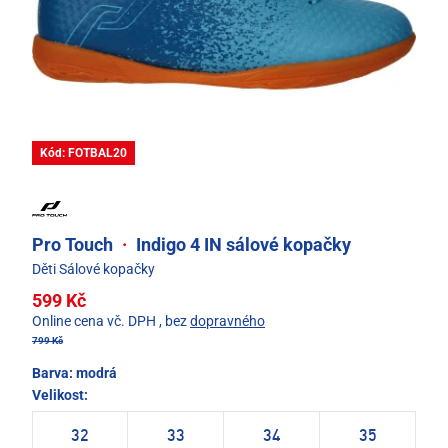
Kód: FOTBAL20
Pro Touch
·
Indigo 4 IN sálové kopačky
Děti Sálové kopačky
599 Kč
Online cena vč. DPH
, bez
dopravného
799 Kč
Barva:
modrá
Velikost:
32
33
34
35