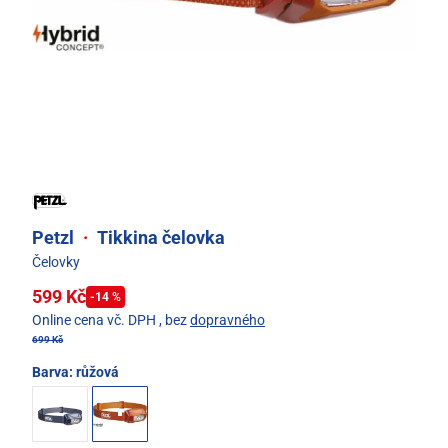
Petzl
·
Tikkina čelovka
Čelovky
599 Kč
-14 %
Online cena vč. DPH
, bez
dopravného
699 Kč
Barva:
růžová