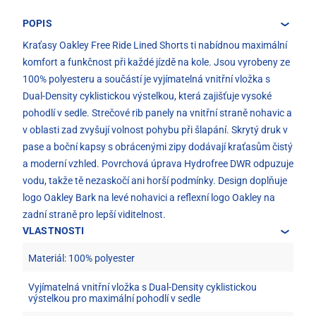
POPIS
Kraťasy Oakley Free Ride Lined Shorts ti nabídnou maximální
komfort a funkčnost při každé jízdě na kole. Jsou vyrobeny ze
100% polyesteru a součástí je vyjímatelná vnitřní vložka s
Dual-Density cyklistickou výstelkou, která zajišťuje vysoké
pohodlí v sedle. Strečové rib panely na vnitřní straně nohavic a
v oblasti zad zvyšují volnost pohybu při šlapání. Skrytý druk v
pase a boční kapsy s obrácenými zipy dodávají kraťasům čistý
a moderní vzhled. Povrchová úprava Hydrofree DWR odpuzuje
vodu, takže tě nezaskočí ani horší podmínky. Design doplňuje
logo Oakley Bark na levé nohavici a reflexní logo Oakley na
zadní straně pro lepší viditelnost.
VLASTNOSTI
Materiál: 100% polyester
Vyjímatelná vnitřní vložka s Dual-Density cyklistickou
výstelkou pro maximální pohodlí v sedle