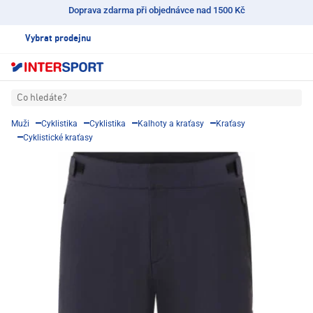
Doprava zdarma při objednávce nad 1500 Kč
Vybrat prodejnu
Co hledáte?
Muži
Cyklistika
Cyklistika
Kalhoty a kraťasy
Kraťasy
Cyklistické kraťasy