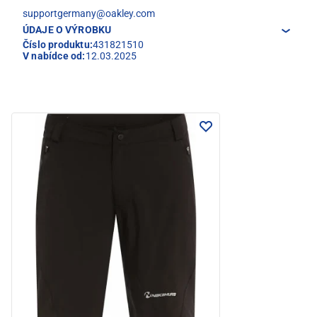
supportgermany@oakley.com
ÚDAJE O VÝROBKU
Číslo produktu:
431821510
V nabídce od:
12.03.2025