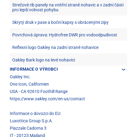
Strečové rib panely na vnitřní straně nohavic a v zadní části
pro lepší volnost pohybu
Skrytý druk v pase a boční kapsy s obrácenými zipy
Povrchová úprava: Hydrofree DWR pro vodoodpudivost
Reflexní logo Oakley na zadní straně nohavice
Oakley Bark logo na levé nohavici
INFORMACE O VÝROBCI
Oakley Inc.
One Icon, Californien
USA - CA 92610 Foothill Range
https://www.oakley.com/en-us/contact
Informace o dovozci do EU:
Luxottica Group S.p.A.
Piazzale Cadorna 3
IT - 20123 Mailand