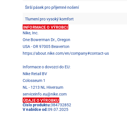
Širší pásek pro příjemné nošení
Tlumení pro vysoký komfort
INFORMACE O VÝROBCI
Nike, Inc.
One Bowerman Dr., Oregon
USA - OR 97005 Beaverton
https://about.nike.com/en/company#contact-us
Informace o dovozci do EU:
Nike Retail BV
Colosseum 1
NL - 1213 NL Hiversum
serviceinfo.eu@nike.com
ÚDAJE O VÝROBKU
Číslo produktu:
384732852
V nabídce od:
09.07.2025