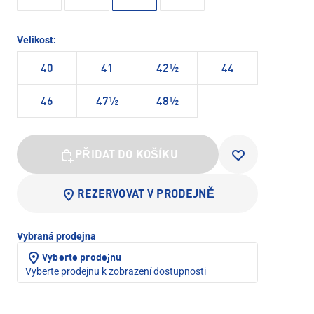
Velikost:
40
41
42½
44
46
47½
48½
PŘIDAT DO KOŠÍKU
REZERVOVAT V PRODEJNĚ
Vybraná prodejna
Vyberte prodejnu
Vyberte prodejnu k zobrazení dostupnosti