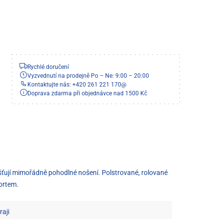
Rychlé doručení
Vyzvednutí na prodejně Po – Ne: 9:00 – 20:00
Kontaktujte nás: +420 261 221 170
@
Doprava zdarma při objednávce nad 1500 Kč
išťují mimořádně pohodlné nošení. Polstrované, rolované
ortem.
aji