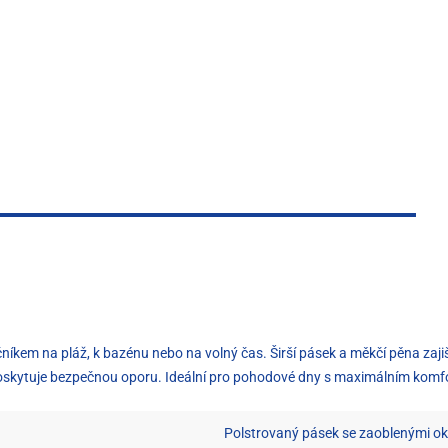
níkem na pláž, k bazénu nebo na volný čas. Širší pásek a měkčí pěna zaj
y poskytuje bezpečnou oporu. Ideální pro pohodové dny s maximálním komf
Polstrovaný pásek se zaoblenými okr