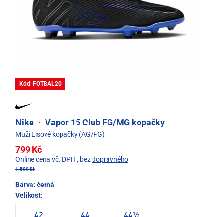
Kód: FOTBAL20
Nike
·
Vapor 15 Club FG/MG kopačky
Muži Lisové kopačky (AG/FG)
799 Kč
Online cena vč. DPH
, bez
dopravného
1.599 Kč
Barva:
černá
Velikost:
42
44
44½