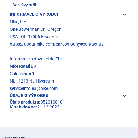
Bezešvý střih.
INFORMACE O VÝROBCI
Nike, Inc.
One Bowerman Dr., Oregon
USA - OR 97005 Beaverton
https://about.nike.com/en/company#contact-us
Informace o dovozci do EU:
Nike Retail BV
Colosseum 1
NL - 1213 NL Hiversum
serviceinfo.eu@nike.com
ÚDAJE O VÝROBKU
Číslo produktu:
352010810
V nabídce od:
21.12.2023