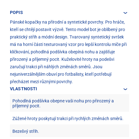
POPIS
Pánské kopačky na přírodní a syntetické povrchy. Pro hráče,
kteří se chtějí postavit výzvě. Tento model bot je oblíbený pro
praktický střih a módní design. Tvarovaný syntetický svršek
má na horní části texturovaný vzor pro lepší kontrolu míče při
kličkování, pohodlná podšívka obepíná nohu a zajišťuje
přirozený a příjemný pocit. Kuželovité hroty na podešvi
zaručují trakci při náhlých změnách směrů. Jsou
nejuniverzálnějším obuví pro fotbalisty, kteří potřebují
přecházet mezi různými povrchy.
VLASTNOSTI
Pohodlná podšívka obepne vaši nohu pro přirozený a
příjemný pocit.
Zúžené hroty poskytují trakci při rychlých změnách směrů.
Bezešvý střih.