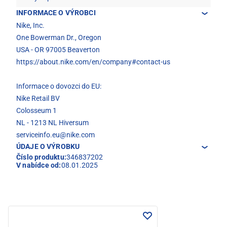
INFORMACE O VÝROBCI
Nike, Inc.
One Bowerman Dr., Oregon
USA - OR 97005 Beaverton
https://about.nike.com/en/company#contact-us
Informace o dovozci do EU:
Nike Retail BV
Colosseum 1
NL - 1213 NL Hiversum
serviceinfo.eu@nike.com
ÚDAJE O VÝROBKU
Číslo produktu:
346837202
V nabídce od:
08.01.2025