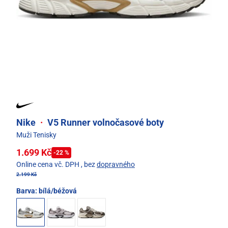
Nike
·
V5 Runner volnočasové boty
Muži Tenisky
1.699 Kč
-22 %
Online cena vč. DPH
, bez
dopravného
2.199 Kč
Barva:
bílá/béžová