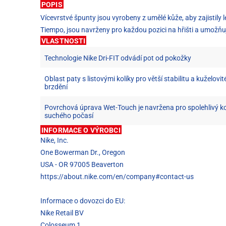
POPIS
Vícevrstvé špunty jsou vyrobeny z umělé kůže, aby zajistily
Tiempo, jsou navrženy pro každou pozici na hřišti a umožňují
VLASTNOSTI
Technologie Nike Dri-FIT odvádí pot od pokožky
Oblast paty s listovými kolíky pro větší stabilitu a kuželovité
brzdění
Povrchová úprava Wet-Touch je navržena pro spolehlivý ko
suchého počasí
INFORMACE O VÝROBCI
Nike, Inc.
One Bowerman Dr., Oregon
USA - OR 97005 Beaverton
https://about.nike.com/en/company#contact-us
Informace o dovozci do EU:
Nike Retail BV
Colosseum 1