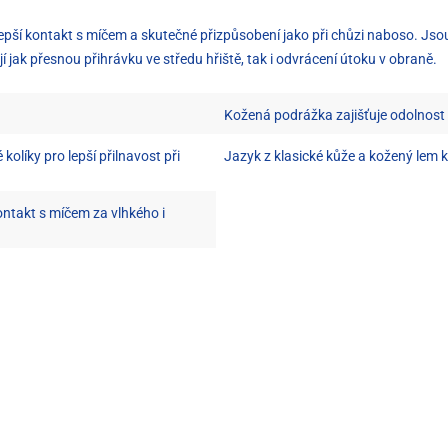
 lepší kontakt s míčem a skutečné přizpůsobení jako při chůzi naboso. Jso
 jak přesnou přihrávku ve středu hřiště, tak i odvrácení útoku v obraně.
Kožená podrážka zajišťuje odolnost
 kolíky pro lepší přilnavost při
Jazyk z klasické kůže a kožený lem k
ntakt s míčem za vlhkého i