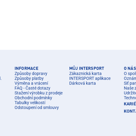
INFORMACE
MŮJ INTERSPORT
O NÁS
Způsoby dopravy
Zákaznická karta
O spol
d.
Způsoby platby
INTERSPORT aplikace
Oznáme
Výměna a vrácení
Dárková karta
Síť pa
FAQ - Časté dotazy
Naše 
Stažení výrobku z prodeje
Udržit
Obchodní podmínky
Techn
Tabulky velikostí
KARI
Odstoupení od smlouvy
KONT