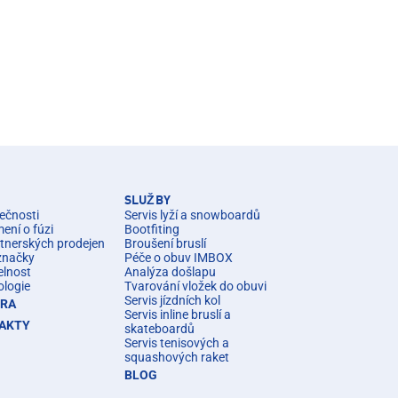
SLUŽBY
ečnosti
Servis lyží a snowboardů
ní o fúzi
Bootfiting
rtnerských prodejen
Broušení bruslí
značky
Péče o obuv IMBOX
elnost
Analýza došlapu
ologie
Tvarování vložek do obuvi
Servis jízdních kol
ÉRA
Servis inline bruslí a
AKTY
skateboardů
Servis tenisových a
squashových raket
BLOG