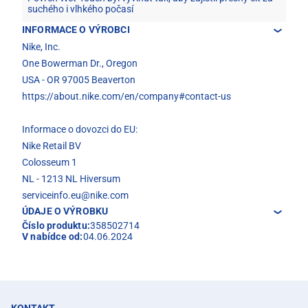
suchého i vlhkého počasí
INFORMACE O VÝROBCI
Nike, Inc.
One Bowerman Dr., Oregon
USA - OR 97005 Beaverton
https://about.nike.com/en/company#contact-us
Informace o dovozci do EU:
Nike Retail BV
Colosseum 1
NL - 1213 NL Hiversum
serviceinfo.eu@nike.com
ÚDAJE O VÝROBKU
Číslo produktu:
358502714
V nabídce od:
04.06.2024