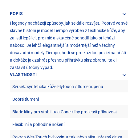
POPIS
I legendy nacházejí způsoby, jak se dále rozvíjet. Poprvé ve své
slavné historii je model Tiempo vyroben z technické kůže, aby
zajistil lepší cit pro míč a skutečné pohodlí jako při chůzi
naboso. Je lehčí, elegantnější a modernější než všechny
dosavadní modely Tiempo, hodí se pro každou pozici na hřišti
a dokáže jak zahrát přesnou přihrávku skrz obranu, tak i
zastavit útočný výpad.
VLASTNOSTI
Svršek: syntetická kůže Flytouch / tlumení: pěna
Dobré tlumení
Blade klíny pro stabilitu a Cone klíny pro lepší přilnavost
Flexibilní a pohodlné nošení
Povrch Wet-Touch byl vyvinut tak, aby zajistil přesný cit za