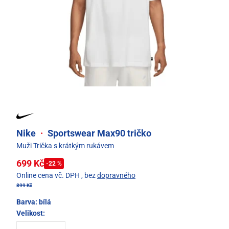
Nike
·
Sportswear Max90 tričko
Muži Trička s krátkým rukávem
699 Kč
-22 %
Online cena vč. DPH
, bez
dopravného
899 Kč
Barva:
bílá
Velikost: