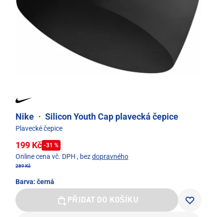
Nike
·
Silicon Youth Cap plavecká čepice
Plavecké čepice
199 Kč
-31 %
Online cena vč. DPH
, bez
dopravného
289 Kč
Barva:
černá
PŘIDAT DO KOŠÍKU