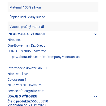
Materiál: 100% silikon
Čepice udrží vlasy suché
Vysoce pružný materiál
INFORMACE O VÝROBCI
Nike, Inc.
One Bowerman Dr., Oregon
USA - OR 97005 Beaverton
https://about.nike.com/en/company#contact-us
Informace o dovozci do EU:
Nike Retail BV
Colosseum 1
NL - 1213 NL Hiversum
serviceinfo.eu@nike.com
ÚDAJE O VÝROBKU
Číslo produktu:
556008810
V nabídce od:
21.12.2023