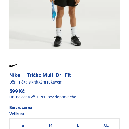
Nike
·
Tričko Multi Dri-Fit
Děti Trička s krátkým rukávem
599 Kč
Online cena vč. DPH
, bez
dopravného
Barva:
černá
Velikost:
S
M
L
XL