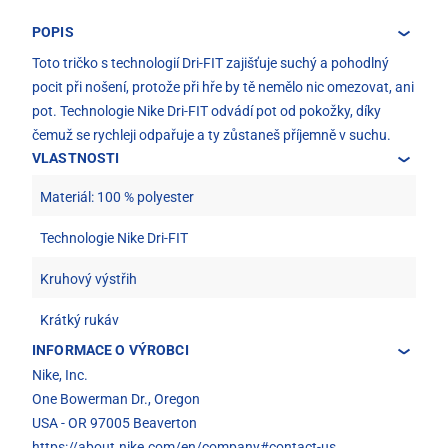
POPIS
Toto tričko s technologií Dri-FIT zajišťuje suchý a pohodlný
pocit při nošení, protože při hře by tě nemělo nic omezovat, ani
pot. Technologie Nike Dri-FIT odvádí pot od pokožky, díky
čemuž se rychleji odpařuje a ty zůstaneš příjemně v suchu.
VLASTNOSTI
Materiál: 100 % polyester
Technologie Nike Dri-FIT
Kruhový výstřih
Krátký rukáv
INFORMACE O VÝROBCI
Nike, Inc.
One Bowerman Dr., Oregon
USA - OR 97005 Beaverton
https://about.nike.com/en/company#contact-us