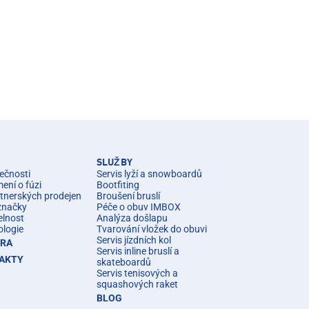
SLUŽBY
ečnosti
Servis lyží a snowboardů
ní o fúzi
Bootfiting
rtnerských prodejen
Broušení bruslí
značky
Péče o obuv IMBOX
elnost
Analýza došlapu
ologie
Tvarování vložek do obuvi
Servis jízdních kol
ÉRA
Servis inline bruslí a
AKTY
skateboardů
Servis tenisových a
squashových raket
BLOG