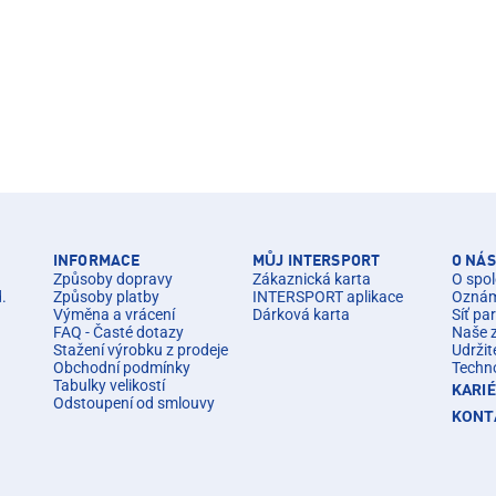
INFORMACE
MŮJ INTERSPORT
O NÁS
Způsoby dopravy
Zákaznická karta
O spol
d.
Způsoby platby
INTERSPORT aplikace
Oznáme
Výměna a vrácení
Dárková karta
Síť pa
FAQ - Časté dotazy
Naše 
Stažení výrobku z prodeje
Udržit
Obchodní podmínky
Techn
Tabulky velikostí
KARI
Odstoupení od smlouvy
KONT