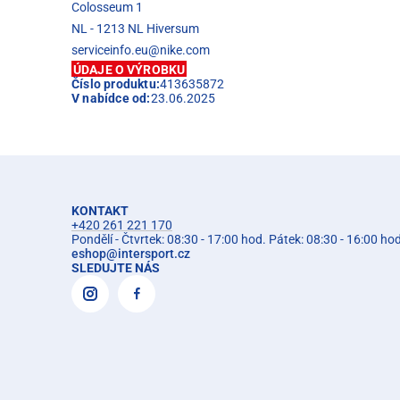
Colosseum 1
NL - 1213 NL Hiversum
serviceinfo.eu@nike.com
ÚDAJE O VÝROBKU
Číslo produktu:
413635872
V nabídce od:
23.06.2025
KONTAKT
+420 261 221 170
Pondělí - Čtvrtek: 08:30 - 17:00 hod. Pátek: 08:30 - 16:00 ho
eshop
@
intersport.cz
SLEDUJTE NÁS