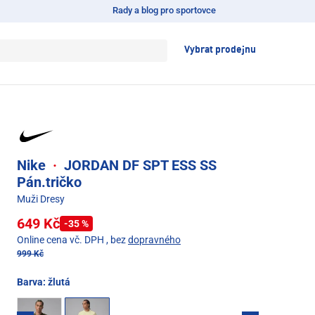
Rady a blog pro sportovce
Vybrat prodejnu
Nike
·
JORDAN DF SPT ESS SS
Pán.tričko
Muži Dresy
649 Kč
-35 %
Online cena vč. DPH
, bez
dopravného
999 Kč
Barva:
žlutá