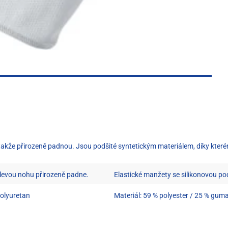
 takže přirozeně padnou. Jsou podšité syntetickým materiálem, díky kterém
 levou nohu přirozeně padne.
Elastické manžety se silikonovou pod
polyuretan
Materiál: 59 % polyester / 25 % guma