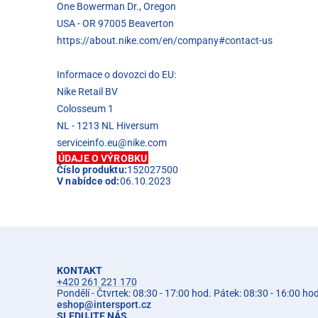
One Bowerman Dr., Oregon
USA - OR 97005 Beaverton
https://about.nike.com/en/company#contact-us
Informace o dovozci do EU:
Nike Retail BV
Colosseum 1
NL - 1213 NL Hiversum
serviceinfo.eu@nike.com
ÚDAJE O VÝROBKU
Číslo produktu:
152027500
V nabídce od:
06.10.2023
KONTAKT
+420 261 221 170
Pondělí - Čtvrtek: 08:30 - 17:00 hod. Pátek: 08:30 - 16:00 ho
eshop
@
intersport.cz
SLEDUJTE NÁS