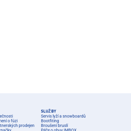
SLUŽBY
ečnosti
Servis lyží a snowboardů
ní o fúzi
Bootfiting
rtnerských prodejen
Broušení bruslí
značky
Péče o obuv IMBOX