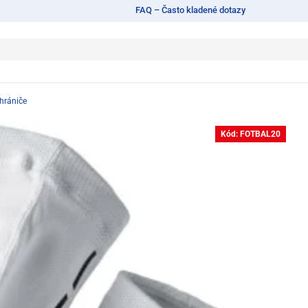
FAQ – Často kladené dotazy
chrániče
Kód: FOTBAL20