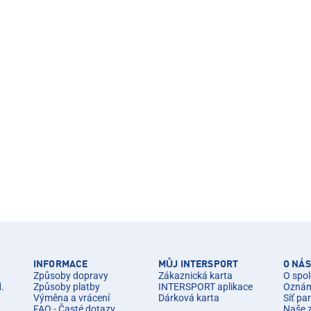
INFORMACE
MŮJ INTERSPORT
O NÁS
Způsoby dopravy
Zákaznická karta
O spol
d.
Způsoby platby
INTERSPORT aplikace
Oznáme
Výměna a vrácení
Dárková karta
Síť pa
FAQ - Časté dotazy
Naše 