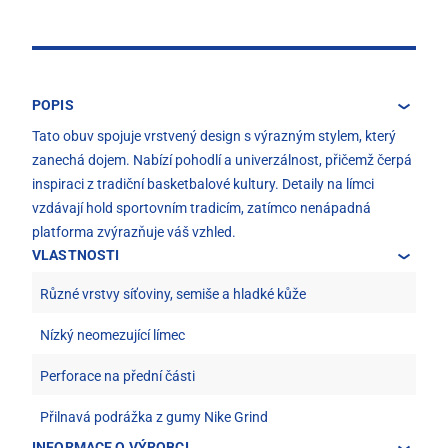
POPIS
Tato obuv spojuje vrstvený design s výrazným stylem, který
zanechá dojem. Nabízí pohodlí a univerzálnost, přičemž čerpá
inspiraci z tradiční basketbalové kultury. Detaily na límci
vzdávají hold sportovním tradicím, zatímco nenápadná
platforma zvýrazňuje váš vzhled.
VLASTNOSTI
Různé vrstvy síťoviny, semiše a hladké kůže
Nízký neomezující límec
Perforace na přední části
Přilnavá podrážka z gumy Nike Grind
INFORMACE O VÝROBCI