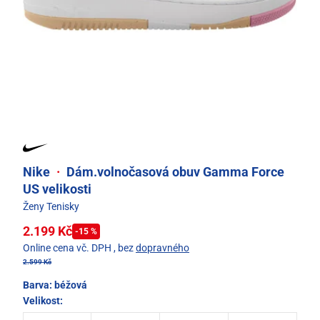
Nike
·
Dám.volnočasová obuv Gamma Force
US velikosti
Ženy Tenisky
2.199 Kč
-15 %
Online cena vč. DPH
, bez
dopravného
2.599 Kč
Barva:
béžová
Velikost: