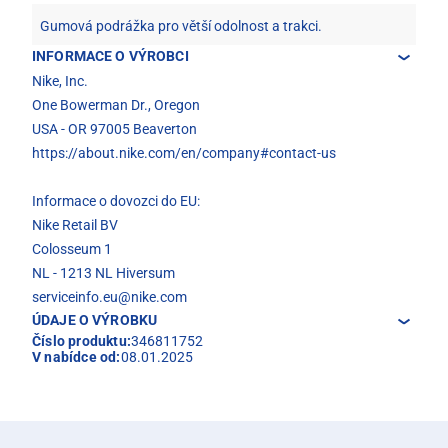
Gumová podrážka pro větší odolnost a trakci.
INFORMACE O VÝROBCI
Nike, Inc.
One Bowerman Dr., Oregon
USA - OR 97005 Beaverton
https://about.nike.com/en/company#contact-us
Informace o dovozci do EU:
Nike Retail BV
Colosseum 1
NL - 1213 NL Hiversum
serviceinfo.eu@nike.com
ÚDAJE O VÝROBKU
Číslo produktu:
346811752
V nabídce od:
08.01.2025