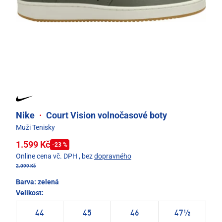
Nike
·
Court Vision volnočasové boty
Muži Tenisky
1.599 Kč
-23 %
Online cena vč. DPH
, bez
dopravného
2.099 Kč
Barva:
zelená
Velikost:
44
45
46
47½