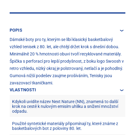
POPIS
Dámské boty pro ty, kterým se líbí klasický basketbalový
vzhled tenisek z 80. let, ale chtějí držet krok s dnešní dobou.
Minimálně 20 % hmotnosti obuvi tvoří recyklované materiály.
Špička s perforací pro lepší prodyšnost, z boku logo Swoosh v
retro vzhledu, nízký okraj je polstrovaný, netlačí a je pohodlný.
Gumová nižší podešev zaujme prošíváním, Tenisky jsou
zavazovací tkaničkami.
VLASTNOSTI
Kdykoli uvidíte název Next Nature (NN), znamená to další
krok na cestě k nulovým emisím uhlíku a snížení množství
odpadu.
Použité syntetické materiály připomínají ty, které známe z
basketbalových bot z poloviny 80. let.