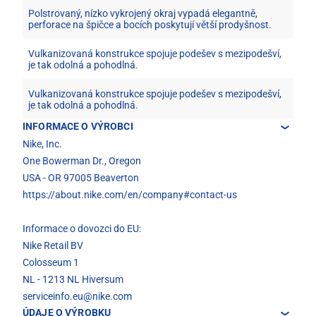
Polstrovaný, nízko vykrojený okraj vypadá elegantně,
perforace na špičce a bocích poskytují větší prodyšnost.
Vulkanizovaná konstrukce spojuje podešev s mezipodešví,
je tak odolná a pohodlná.
Vulkanizovaná konstrukce spojuje podešev s mezipodešví,
je tak odolná a pohodlná.
INFORMACE O VÝROBCI
Nike, Inc.
One Bowerman Dr., Oregon
USA - OR 97005 Beaverton
https://about.nike.com/en/company#contact-us
Informace o dovozci do EU:
Nike Retail BV
Colosseum 1
NL - 1213 NL Hiversum
serviceinfo.eu@nike.com
ÚDAJE O VÝROBKU